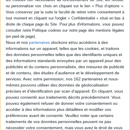
SÉRIE
DISPONIBILITÉ
La liberté en actes ou
Comment éclairer sa
conscience
disponible (1)
Auteur :
Marie-Christine Bernard
Nous et nos
partenaires
stockons et/ou accédons à des
Éditeur(s) :
Desclée De
informations sur un appareil, telles que les cookies, et traitons
Brouwer
des données personnelles telles que des identifiants uniques et
La théologienne propose
des informations standards envoyées par un appareil pour des
une réflexion à la lumière de
publicités et du contenu personnalisés, des mesures de publicité
l'anthropologie et la
et de contenu, des études d'audience et le développement de
spiritualité chrétienne sur la
services.
Avec votre permission, nos 162 partenaires et nous-
liberté humaine et son
exercice par la conscience
mêmes pouvons utiliser des données de géolocalisation
morale, ainsi qu'une
précises et d’identification par scan d'appareil. En cliquant, vous
présentation des différentes
pouvez consentir aux traitements décrits précédemment. Vous
étapes de la prise de
pouvez également refuser de donner votre consentement ou
décision en conscience.
©Electre 2026
accéder à des informations plus détaillées et modifier vos
20,99 €
préférences avant de consentir.
Veuillez noter que certains
Disponible chez l'éditeur
traitements de vos données personnelles peuvent ne pas
nécessiter votre consentement, mais vous avez le droit de vous