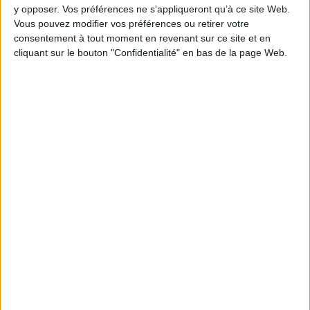
AJOUTER AU PANIER
y opposer. Vos préférences ne s'appliqueront qu’à ce site Web.
Vous pouvez modifier vos préférences ou retirer votre
consentement à tout moment en revenant sur ce site et en
cliquant sur le bouton "Confidentialité" en bas de la page Web.
1
Découvrez nos Newsletters Mollat !
JE M'INSCRIS
Informations pratiques
Conditions d'utilisation du site
Qui sommes-nous
Mentions Légales
Frais de port & Livraison
Conditions Générales de Vente
À votre service