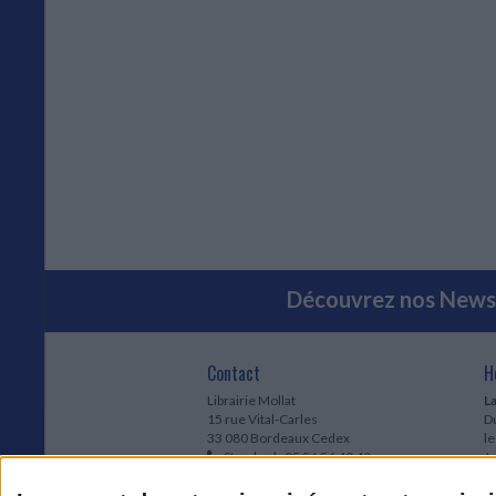
Découvrez nos Newsl
Contact
H
Librairie Mollat
La
15 rue Vital-Carles
Du
33 080 Bordeaux Cedex
l
Standard :
05 56 56 40 40
Jo
Service client mollat.com :
05 56 56 40
1e
83
* 