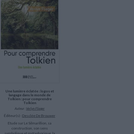
LITTÉRATURE DE VOYAGE
Dictionnaires Français
Histoire moderne
Relations et politiques
internationales
Dictionnaires Bilingues
Récits des voyageurs et des
Histoire contemporaine
explorateurs
Sécurité nationale - Défense
Langues universitaires -
BIOGRAPHIES HISTORIQUES
Dictionnaires et méthodes
ECOLOGIE - ENVIRONNEMENT
Biographies historiques
Méthodes Langues Grand public
Ecologie
Français langues étrangères
HISTOIRE - GÉNÉRALITÉS
Historiographie
Etudes historiques
Généalogie - Héraldique
Franc-maçonnerie
Une lumière éclatée : logos et
langage dans le monde de
Tolkien : pour comprendre
Tolkien
Auteur :
Verlyn Flieger
Éditeur(s) :
Desclée De Brouwer
Etude sur Le Silmarillion, sa
construction, son sens
symbolique et métaphorique, la