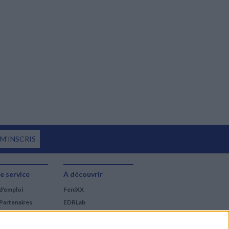
 M'INSCRIS
e service
À découvrir
d'emploi
FeniXX
Partenaires
EDRLab
RetroNews
BnF : portail des métiers