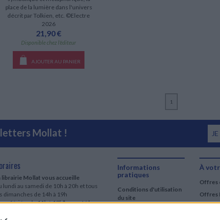
place de la lumière dans l'univers
décrit par Tolkien, etc. ©Electre
2026
21,90 €
Disponible chez l'éditeur
AJOUTER AU PANIER
1
etters Mollat !
JE
oraires
Informations
À votr
pratiques
 librairie Mollat vous accueille
Offres 
 lundi au samedi de 10h à 20h et tous
Conditions d'utilisation
es dimanches de 14h à 19h
Offres 
du site
urs fériés : de 11h à 19h* excepté le
Qui sommes-nous
r mai, le 25 décembre et le 1er janvier
Si le jour férié est un dimanche, de 14h