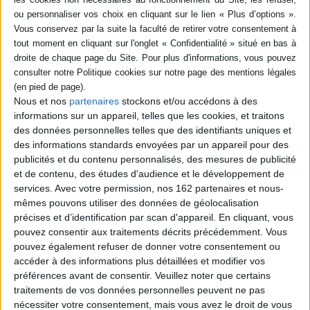
livre (1)
SÉRIE
Mgr Oscar Romero
Auteur :
Roberto Morozzo della
Rocca
Nous et nos
partenaires
stockons et/ou accédons à des
DISPONIBILITÉ
Éditeur(s) :
Desclée De
informations sur un appareil, telles que les cookies, et traitons
Brouwer
disponible (1)
des données personnelles telles que des identifiants uniques et
A l'occasion de la
des informations standards envoyées par un appareil pour des
béatification de Mgr Romero
publicités et du contenu personnalisés, des mesures de publicité
prévue en 2015, cet ouvrage
et de contenu, des études d'audience et le développement de
retrace le parcours de
services.
Avec votre permission, nos 162 partenaires et nous-
l'archevêque sud-américain,
tué en 1980 par un escadron
mêmes pouvons utiliser des données de géolocalisation
de la mort alors qu'il
précises et d’identification par scan d'appareil. En cliquant, vous
célébrait la messe. Cette
pouvez consentir aux traitements décrits précédemment. Vous
biographie permet
pouvez également refuser de donner votre consentement ou
également de rendre
compte de la guerre civile...
accéder à des informations plus détaillées et modifier vos
23,00 €
préférences avant de consentir.
Veuillez noter que certains
Disponible chez l'éditeur
traitements de vos données personnelles peuvent ne pas
nécessiter votre consentement, mais vous avez le droit de vous