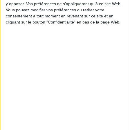
AJOUTER AU PANIER
y opposer. Vos préférences ne s'appliqueront qu’à ce site Web.
Vous pouvez modifier vos préférences ou retirer votre
consentement à tout moment en revenant sur ce site et en
cliquant sur le bouton "Confidentialité" en bas de la page Web.
1
Découvrez nos Newsletters Mollat !
JE M'INSCRIS
Informations pratiques
Conditions d'utilisation du site
Qui sommes-nous
Mentions Légales
Frais de port & Livraison
Conditions Générales de Vente
À votre service