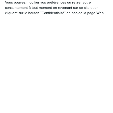
1
Vous pouvez modifier vos préférences ou retirer votre
consentement à tout moment en revenant sur ce site et en
cliquant sur le bouton "Confidentialité" en bas de la page Web.
Découvrez nos Newsletters Mollat !
JE M'INSCRIS
Informations pratiques
Conditions d'utilisation du site
Qui sommes-nous
Mentions Légales
Frais de port & Livraison
Conditions Générales de Vente
À votre service
Offres d'emploi
Offres Partenaires