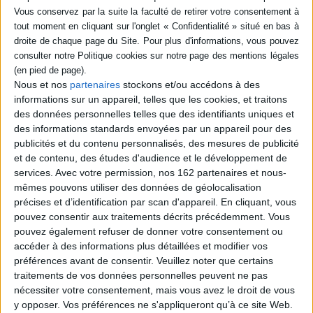
poche (2)
SÉRIE
Tao te king : le livre de la
Tao te king : le livre de la
Nous et nos
partenaires
stockons et/ou accédons à des
voie et de la vertu
voie et de la vertu
informations sur un appareil, telles que les cookies, et traitons
DISPONIBILITÉ
Auteur :
Laozi
Auteur :
Laozi
des données personnelles telles que des identifiants uniques et
Éditeur(s) :
Desclée De
Éditeur(s) :
Desclée De
des informations standards envoyées par un appareil pour des
epuise (2)
Brouwer
Brouwer
publicités et du contenu personnalisés, des mesures de publicité
Cet ouvrage fondateur du
Analyse profonde de la
et de contenu, des études d'audience et le développement de
taoïsme dans le monde est
souplesse et du non-agir. Un
un guide d'art de vivre dans
services.
Avec votre permission, nos 162 partenaires et nous-
livre fondateur d'une des
lequel sont décrits les
principales philosophies
mêmes pouvons utiliser des données de géolocalisation
principes de la sagesse
religieuses chinoises.
précises et d’identification par scan d'appareil. En cliquant, vous
chinoise et de l'équilibre
©Electre 2026
pouvez consentir aux traitements décrits précédemment. Vous
entre le yin et le yang, les
6,50 €
pouvez également refuser de donner votre consentement ou
deux pôles de l'Univers.
Indisponible
©Electre 2026
accéder à des informations plus détaillées et modifier vos
6,50 €
préférences avant de consentir.
Veuillez noter que certains
Indisponible
traitements de vos données personnelles peuvent ne pas
nécessiter votre consentement, mais vous avez le droit de vous
y opposer. Vos préférences ne s'appliqueront qu’à ce site Web.