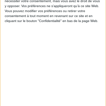
nécessiter votre consentement, mais vous avez le droit de vous
Disponible chez l'éditeur
y opposer. Vos préférences ne s'appliqueront qu’à ce site Web.
Vous pouvez modifier vos préférences ou retirer votre
AJOUTER AU PANIER
consentement à tout moment en revenant sur ce site et en
cliquant sur le bouton "Confidentialité" en bas de la page Web.
1
Découvrez nos Newsletters Mollat !
JE M'INSCRIS
Informations pratiques
Conditions d'utilisation du site
Qui sommes-nous
Mentions Légales
Frais de port & Livraison
Conditions Générales de Vente