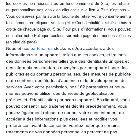
livre (1)
SÉRIE
J'avais tant de choses à dire
DISPONIBILITÉ
encore... : entretiens avec
Fawzia Zouari
Personne interviewée :
Malek
disponible (1)
Nous et nos
partenaires
stockons et/ou accédons à des
Chebel
informations sur un appareil, telles que les cookies, et traitons
Éditeur(s) :
Desclée De
des données personnelles telles que des identifiants uniques et
Brouwer
des informations standards envoyées par un appareil pour des
Entretiens avec
publicités et du contenu personnalisés, des mesures de publicité
l'anthropologue réalisés au
et de contenu, des études d'audience et le développement de
cours des six mois qui ont
précédé sa mort en
services.
Avec votre permission, nos 162 partenaires et nous-
novembre 2016. Chantre
mêmes pouvons utiliser des données de géolocalisation
d'un "islam des Lumières",
précises et d’identification par scan d'appareil. En cliquant, vous
traducteur du Coran, M.
pouvez consentir aux traitements décrits précédemment. Vous
Chebel se révèle ici de
manière plus intime,
pouvez également refuser de donner votre consentement ou
évoquant son enfance, ses
accéder à des informations plus détaillées et modifier vos
passions secrètes, ses
préférences avant de consentir.
Veuillez noter que certains
opinions ...
traitements de vos données personnelles peuvent ne pas
12,90 €