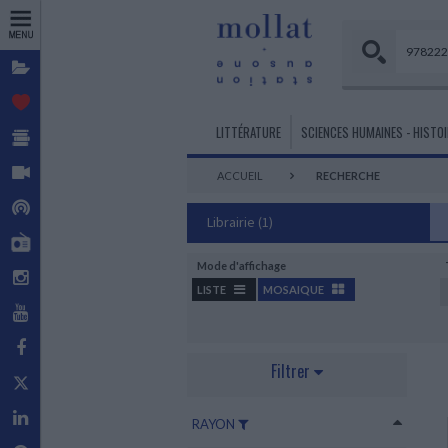
Dossiers
Coups de
cœur
Sélections de
LITTÉRATURE
SCIENCES HUMAINES - HISTOI
livres
Vidéos
ACCUEIL
RECHERCHE
LITTÉRATURE FRANÇAISE ET
PHILOSOPHIE
BEAUX-ARTS
MES HISTOIRES
BANDES DESSINÉES - COMICS
TOURISME
ECONOMIE
INFORMATIQUE
FRANCOPHONE
- MANGAS
Podcasts
Philosophie générale
Histoire de l’art
Petite enfance
Cartographie
Sciences économiques
Informatique, réseaux et internet
Librairie
(1)
Littérature en langue française
Ecrits sur la BD - Techniques
Philosophie des Sciences
Art et grandes civilisations
De 3 à 6 ans
Guides de voyage
Mollat Radio
ADMINISTRATION
SCIENCES - TECHNIQUES
BD adulte
Peinture - Sculpture - Dessin
De 6 à 12 ans
Beaux livres pays et voyages
D'ENTREPRISE
LITTÉRATURE ÉTRANGÈRE
PSYCHANALYSE -
Mathématiques
Mode d'affichage
BD Jeunesse
Art contemporain
Livres en VO de 3 à 12 ans
Guides France
Instagram
PSYCHOLOGIE
Littérature pays étrangers
Gestion d'entreprise
Sciences de la Vie et de la Terre
LISTE
MOSAIQUE
Indépendants
Techniques d’art
Romans premières lectures
Psychanalyse
Management
SPORTS
Chimie
YouTube
Mangas
Romans 10 à 14 ans
LITTÉRATURE ROMANESQUE,
Psychologie
Marketing - Communication
ARCHITECTURE
Sports et leurs pratiques
Physique
Humour BD
HISTORIQUE, TERROIR
Facebook
Psychologie de l'enfant et de
Concours - Culture générale
DOCUMENTAIRES
Histoire de l'architecture
Sports plein air
Comics
Littérature romanesque, historique
MÉDECINE
l'adolescent
Filtrer
Ecrits sur l’architecture
Documentaires petite enfance
Sports mécaniques
et autres
Para BD
X - Twitter
Sciences Fondamentales
Thérapies
Monographies d’architectes
Documentaires de 3 à 6 ans
Pratique de la Médecine
Troubles du comportement et de la
ROMANS POLICIERS
Réalisations
Documentaires de 6 à 9 ans
Linkedin
personnalité
RAYON
Spécialités Médico-Chirurgicales
Polar
Architecture écologique
Documentaires de 9 à 12 ans
Questions de Psychologie
Autres spécialités