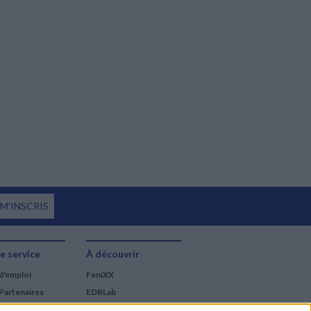
 M'INSCRIS
e service
À découvrir
d'emploi
FeniXX
Partenaires
EDRLab
RetroNews