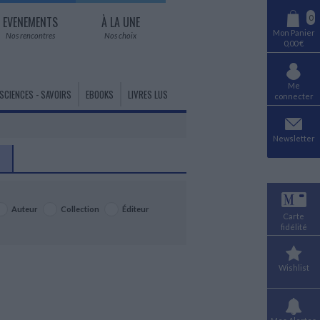
0
EVENEMENTS
À LA UNE
Mon Panier
Nos rencontres
Nos choix
0,00 €
Me
SCIENCES - SAVOIRS
EBOOKS
LIVRES LUS
connecter
AUDIO - LIVRES LUS
HISTOIRE DES PAYS
MUSIQUE
Newsletter
Littérature lue
Histoire du monde générale
Musique classique et
contemporaine
Histoire de l'Europe
LITTÉRATURE EN VERSION
Opéra - Autres chants
Histoire de l'Afrique
ORIGINALE
Jazz
Histoire du Monde arabe
Littérature anglo-saxonne en VO
Musiques du monde
Auteur
Collection
Éditeur
Histoire des Amériques
Carte
Littérature hispano-portugaise en
Variété - Ecrits
Asie centrale
fidélité
VO
Variété - Courants musicaux
Asie orientale
Littérature autres langues en VO
Instruments de musique - Chant
Proche Orient - Moyen Orient
Livres bilingues
Wishlist
Pacifique- Océanie
DANSE
HUMOUR
Danse - Histoire et techniques
HISTOIRE ANCIENNE
Humour dans tous ses états
Préhistoire