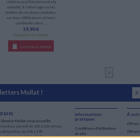
s'intéresse à l'héroïsme et à la
sainteté. Il s'interroge sur les
réalités de ces deux conduites,
sur leurs différences et leurs
similitudes ainsi ...
19,90 €
Disponible chez l'éditeur
AJOUTER AU PANIER
1
etters Mollat !
JE
oraires
Informations
À votr
pratiques
 librairie Mollat vous accueille
Offres 
 lundi au samedi de 10h à 20h et tous
Conditions d'utilisation
es dimanches de 14h à 19h
Offres 
du site
urs fériés : de 11h à 19h* excepté le