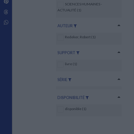
Pinterest
Techniques de construction
SCIENCES HUMAINES -
SCIENCE FICTION ET FANTASY
Vie familiale
Disciplines paramédicales
Matériaux de l’architecture
ACTUALITÉ (1)
Littérature SF et Fantasy
Threads
Ouvrages Généraux
Urbanisme
SOCIOLOGIE
Sociologie générale
Whatsapp
AUTEUR
Travail social
Santé et société
Redeker, Robert (1)
ETHNOLOGIE
Anthropologie
SUPPORT
Ethnologie par pays
livre (1)
SÉRIE
DISPONIBILITÉ
disponible (1)