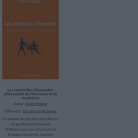
LITTÉRATURE DE VOYAGE
Dictionnaires Français
Histoire moderne
Relations et politiques
internationales
Dictionnaires Bilingues
Récits des voyageurs et des
Histoire contemporaine
explorateurs
Sécurité nationale - Défense
Langues universitaires -
BIOGRAPHIES HISTORIQUES
Dictionnaires et méthodes
ECOLOGIE - ENVIRONNEMENT
Biographies historiques
Méthodes Langues Grand public
Ecologie
Français langues étrangères
HISTOIRE - GÉNÉRALITÉS
Historiographie
Etudes historiques
Généalogie - Héraldique
Franc-maçonnerie
Les sentinelles d'humanité :
philosophie de l'héroïsme et de
la sainteté
Auteur :
Robert Redeker
Éditeur(s) :
Desclée De Brouwer
En partant du sacrifice de l'officier
de gendarmerie Arnaud
Beltrame au cours d'une prise
d'otages terroriste, l'auteur