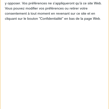
AJOUTER AU PANIER
y opposer. Vos préférences ne s'appliqueront qu’à ce site Web.
Vous pouvez modifier vos préférences ou retirer votre
consentement à tout moment en revenant sur ce site et en
cliquant sur le bouton "Confidentialité" en bas de la page Web.
1
Découvrez nos Newsletters Mollat !
JE M'INSCRIS
Informations pratiques
Conditions d'utilisation du site
Qui sommes-nous
Mentions Légales
Frais de port & Livraison
Conditions Générales de Vente
À votre service