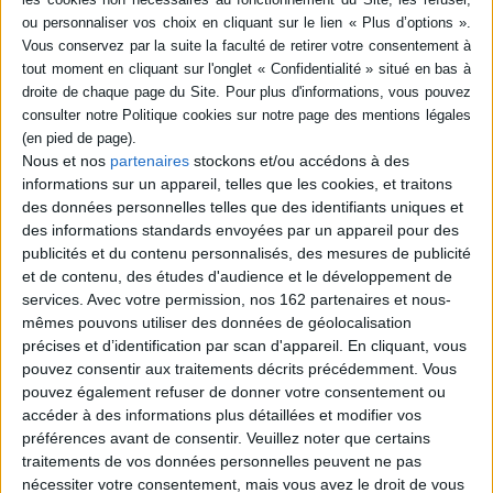
SÉRIE
DISPONIBILITÉ
Paolo, la présence de
l'absent
disponible (1)
Auteur :
René Guitton
Nous et nos
partenaires
stockons et/ou accédons à des
Éditeur(s) :
Desclée De
informations sur un appareil, telles que les cookies, et traitons
Brouwer
des données personnelles telles que des identifiants uniques et
A l'occasion des dix ans de sa
des informations standards envoyées par un appareil pour des
disparition, un hommage à P.
publicités et du contenu personnalisés, des mesures de publicité
Dall'Oglio, père jésuite
et de contenu, des études d'audience et le développement de
italien parti durant les
services.
Avec votre permission, nos 162 partenaires et nous-
années 1980 pour
réhabiliter un monastère
mêmes pouvons utiliser des données de géolocalisation
forteresse du VIe siècle
précises et d’identification par scan d'appareil. En cliquant, vous
dans le désert de Syrie. Sur
pouvez consentir aux traitements décrits précédemment. Vous
place, il fonde la
pouvez également refuser de donner votre consentement ou
communauté monastique
accéder à des informations plus détaillées et modifier vos
al-Khalil de Saint-M...
14,90 €
préférences avant de consentir.
Veuillez noter que certains
Disponible chez l'éditeur
traitements de vos données personnelles peuvent ne pas
nécessiter votre consentement, mais vous avez le droit de vous