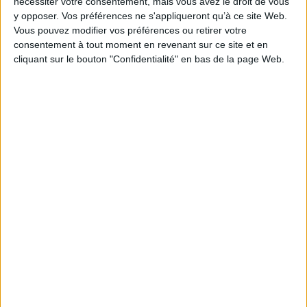
nécessiter votre consentement, mais vous avez le droit de vous
y opposer. Vos préférences ne s'appliqueront qu’à ce site Web.
AJOUTER AU PANIER
Vous pouvez modifier vos préférences ou retirer votre
consentement à tout moment en revenant sur ce site et en
cliquant sur le bouton "Confidentialité" en bas de la page Web.
1
Découvrez nos Newsletters Mollat !
JE M'INSCRIS
Informations pratiques
Conditions d'utilisation du site
Qui sommes-nous
Mentions Légales
Frais de port & Livraison
Conditions Générales de Vente