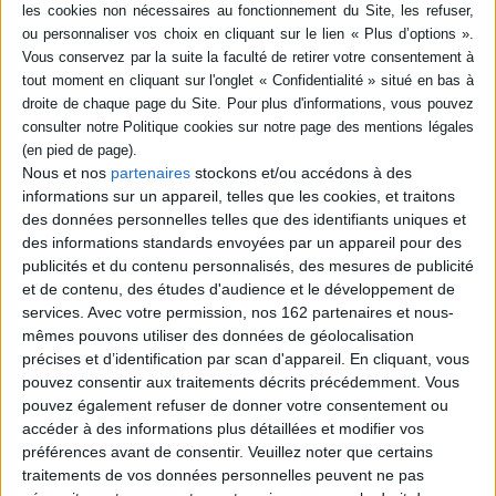
livre (1)
SÉRIE
Laudato si' : pour une
DISPONIBILITÉ
écologie intégrale
Éditeur(s) :
Lethielleux
disponible (1)
Nous et nos
partenaires
stockons et/ou accédons à des
Artège
informations sur un appareil, telles que les cookies, et traitons
Presses universitaires de
l'Institut catholique de
des données personnelles telles que des identifiants uniques et
Toulouse
des informations standards envoyées par un appareil pour des
Somme de contributions
publicités et du contenu personnalisés, des mesures de publicité
analysant la dimension
et de contenu, des études d'audience et le développement de
écologique de ce texte. Elles
services.
Avec votre permission, nos 162 partenaires et nous-
montrent comment le pape
mêmes pouvons utiliser des données de géolocalisation
François prêche pour une
approche intégrant l'écologie
précises et d’identification par scan d'appareil. En cliquant, vous
classique, l'économie et
pouvez consentir aux traitements décrits précédemment. Vous
l'écologie humaine. Elles
pouvez également refuser de donner votre consentement ou
donnent des directives pour
accéder à des informations plus détaillées et modifier vos
appliquer ce programme
préférences avant de consentir.
Veuillez noter que certains
dans la v...
20,99 €
traitements de vos données personnelles peuvent ne pas
Disponible chez l'éditeur