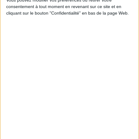
Vous pouvez modifier vos préférences ou retirer votre
consentement à tout moment en revenant sur ce site et en
Découvrez nos Newsletters Mollat !
cliquant sur le bouton "Confidentialité" en bas de la page Web.
JE M'INSCRIS
Informations pratiques
Conditions d'utilisation du site
Qui sommes-nous
Mentions Légales
Frais de port & Livraison
Conditions Générales de Vente
À votre service
Offres d'emploi
Offres Partenaires
À découvrir