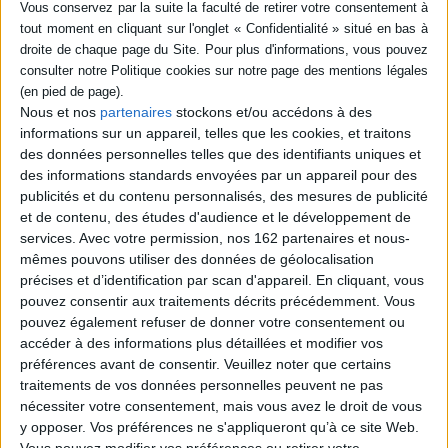
SÉRIE
DISPONIBILITÉ
Prêtre, une question de
Nous et nos
partenaires
stockons et/ou accédons à des
paternité
disponible (1)
informations sur un appareil, telles que les cookies, et traitons
Éditeur(s) :
Lethielleux
Artège
des données personnelles telles que des identifiants uniques et
des informations standards envoyées par un appareil pour des
Issues d'un colloque, des
contributions interrogent la
publicités et du contenu personnalisés, des mesures de publicité
paternité du prêtre, ses
et de contenu, des études d'audience et le développement de
relations avec les fidèles et
services.
Avec votre permission, nos 162 partenaires et nous-
sa place dans la société.
mêmes pouvons utiliser des données de géolocalisation
©Electre 2026
précises et d’identification par scan d'appareil. En cliquant, vous
20,90 €
pouvez consentir aux traitements décrits précédemment. Vous
Disponible chez l'éditeur
pouvez également refuser de donner votre consentement ou
AJOUTER AU PANIER
accéder à des informations plus détaillées et modifier vos
préférences avant de consentir.
Veuillez noter que certains
traitements de vos données personnelles peuvent ne pas
nécessiter votre consentement, mais vous avez le droit de vous
1
y opposer. Vos préférences ne s'appliqueront qu’à ce site Web.