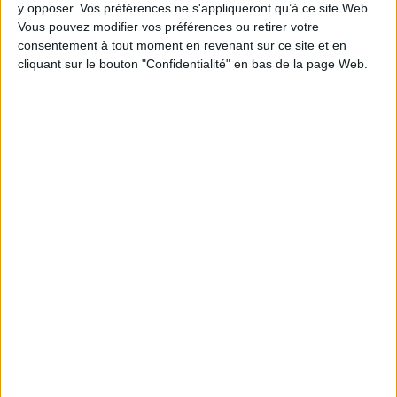
y opposer. Vos préférences ne s'appliqueront qu’à ce site Web.
Vous pouvez modifier vos préférences ou retirer votre
consentement à tout moment en revenant sur ce site et en
cliquant sur le bouton "Confidentialité" en bas de la page Web.
1
Découvrez nos Newsletters Mollat !
JE M'INSCRIS
Informations pratiques
Conditions d'utilisation du site
Qui sommes-nous
Mentions Légales
Frais de port & Livraison
Conditions Générales de Vente
À votre service