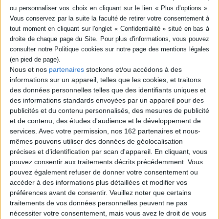
livre (1)
SÉRIE
Montrer aux hommes le
chemin qui mène au Christ :
mélanges offerts à Mgr
André Léonard archevêque
émérite de Malines-
Nous et nos
partenaires
stockons et/ou accédons à des
DISPONIBILITÉ
Bruxelles à l'occasion de
informations sur un appareil, telles que les cookies, et traitons
son 80e anniversaire
disponible (1)
des données personnelles telles que des identifiants uniques et
Éditeur(s) :
Artège
Lethielleux
des informations standards envoyées par un appareil pour des
publicités et du contenu personnalisés, des mesures de publicité
Recueil d'études et d'essais
consacrés à la théologie des
et de contenu, des études d'audience et le développement de
sacrements et à la figure du
services.
Avec votre permission, nos 162 partenaires et nous-
prêtre, à l'histoire de la
mêmes pouvons utiliser des données de géolocalisation
philosophie, à la
précises et d’identification par scan d'appareil. En cliquant, vous
métaphysique, à l'éthique, à
l'écologie, à l'art et à la
pouvez consentir aux traitements décrits précédemment. Vous
littérature ou encore à la fin
pouvez également refuser de donner votre consentement ou
des temps. ©Electre 2026
accéder à des informations plus détaillées et modifier vos
29,00 €
préférences avant de consentir.
Veuillez noter que certains
Disponible chez l'éditeur
traitements de vos données personnelles peuvent ne pas
nécessiter votre consentement, mais vous avez le droit de vous
AJOUTER AU PANIER