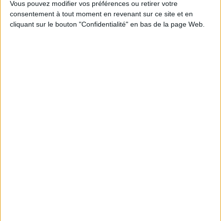
Vous pouvez modifier vos préférences ou retirer votre
consentement à tout moment en revenant sur ce site et en
cliquant sur le bouton "Confidentialité" en bas de la page Web.
Découvrez nos Newsletters Mollat !
JE M'INSCRIS
Informations pratiques
Conditions d'utilisation du site
Qui sommes-nous
Mentions Légales
Frais de port & Livraison
Conditions Générales de Vente
À votre service
Offres d'emploi
Offres Partenaires
À découvrir