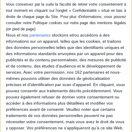
SÉRIE
DISPONIBILITÉ
Le véritable Cantique des
cantiques : introduction
Nous et nos
partenaires
stockons et/ou accédons à des
traditionnelle et
disponible (1)
kabbalistique au Cantique
informations sur un appareil, telles que les cookies, et traitons
des cantiques
des données personnelles telles que des identifiants uniques et
Auteur :
Adolphe Dimitris Grad
des informations standards envoyées par un appareil pour des
Éditeur(s) :
Rocher
publicités et du contenu personnalisés, des mesures de publicité
Commentaires de ce texte
et de contenu, des études d'audience et le développement de
verset par verset précédés
services.
Avec votre permission, nos 162 partenaires et nous-
du texte hébreu et de sa
mêmes pouvons utiliser des données de géolocalisation
traduction française.
©Electre 2026
précises et d’identification par scan d'appareil. En cliquant, vous
23,30 €
pouvez consentir aux traitements décrits précédemment. Vous
Disponible chez l'éditeur
pouvez également refuser de donner votre consentement ou
accéder à des informations plus détaillées et modifier vos
AJOUTER AU PANIER
préférences avant de consentir.
Veuillez noter que certains
traitements de vos données personnelles peuvent ne pas
nécessiter votre consentement, mais vous avez le droit de vous
y opposer. Vos préférences ne s'appliqueront qu’à ce site Web.
1