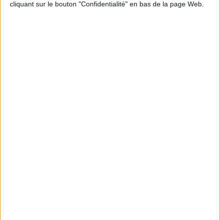
cliquant sur le bouton "Confidentialité" en bas de la page Web.
Informations pratiques
Conditions d'utilisation du site
Qui sommes-nous
Mentions Légales
Frais de port & Livraison
Conditions Générales de Vente
À votre service
Offres d'emploi
Offres Partenaires
À découvrir
FeniXX
EDRLab
RetroNews
BnF : portail des métiers du livre
Cercle de la librairie