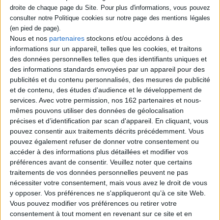
livre (1)
SÉRIE
Nous et nos
partenaires
stockons et/ou accédons à des
Les aspects astrologiques
informations sur un appareil, telles que les cookies, et traitons
DISPONIBILITÉ
Auteur :
Dane Rudhyar
des données personnelles telles que des identifiants uniques et
Éditeur(s) :
Rocher
des informations standards envoyées par un appareil pour des
disponible (1)
publicités et du contenu personnalisés, des mesures de publicité
21,50 €
et de contenu, des études d'audience et le développement de
Disponible chez l'éditeur
services.
Avec votre permission, nos 162 partenaires et nous-
mêmes pouvons utiliser des données de géolocalisation
AJOUTER AU PANIER
précises et d’identification par scan d'appareil. En cliquant, vous
pouvez consentir aux traitements décrits précédemment. Vous
pouvez également refuser de donner votre consentement ou
1
accéder à des informations plus détaillées et modifier vos
préférences avant de consentir.
Veuillez noter que certains
traitements de vos données personnelles peuvent ne pas
Découvrez nos Newsletters Mollat !
nécessiter votre consentement, mais vous avez le droit de vous
y opposer. Vos préférences ne s'appliqueront qu’à ce site Web.
Vous pouvez modifier vos préférences ou retirer votre
JE M'INSCRIS
consentement à tout moment en revenant sur ce site et en