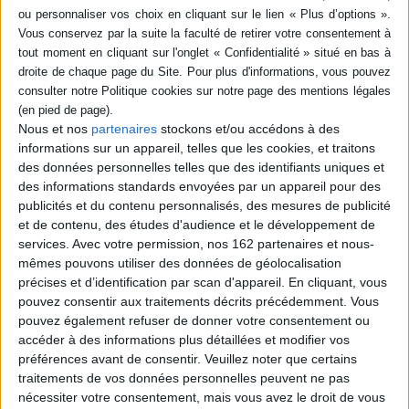
livre (1)
SÉRIE
La grande histoire de
DISPONIBILITÉ
l'égyptologie
Nous et nos
partenaires
stockons et/ou accédons à des
Auteur :
Erik Hornung
disponible (1)
informations sur un appareil, telles que les cookies, et traitons
Éditeur(s) :
Rocher
des données personnelles telles que des identifiants uniques et
Offre au profane comme au
des informations standards envoyées par un appareil pour des
connaisseur une base de
connaissances synthétique
publicités et du contenu personnalisés, des mesures de publicité
et complète, qui couvre
et de contenu, des études d'audience et le développement de
l'ensemble de l'égyptologie.
services.
Avec votre permission, nos 162 partenaires et nous-
Le lecteur fera ainsi le point
mêmes pouvons utiliser des données de géolocalisation
des connaissances actuelles
sur l'Egypte antique, quel
précises et d’identification par scan d'appareil. En cliquant, vous
que soit le sujet qui le
pouvez consentir aux traitements décrits précédemment. Vous
passionne (écriture,
pouvez également refuser de donner votre consentement ou
langue...
accéder à des informations plus détaillées et modifier vos
21,50 €
préférences avant de consentir.
Veuillez noter que certains
Expédié sous 10 à 15 j.
traitements de vos données personnelles peuvent ne pas
nécessiter votre consentement, mais vous avez le droit de vous
AJOUTER AU PANIER