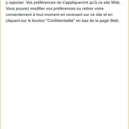
y opposer. Vos préférences ne s'appliqueront qu’à ce site Web.
Vous pouvez modifier vos préférences ou retirer votre
consentement à tout moment en revenant sur ce site et en
cliquant sur le bouton "Confidentialité" en bas de la page Web.
1
Découvrez nos Newsletters Mollat !
JE M'INSCRIS
Informations pratiques
Conditions d'utilisation du site
Qui sommes-nous
Mentions Légales
Frais de port & Livraison
Conditions Générales de Vente
À votre service