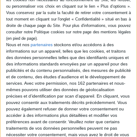
SÉRIE
Lecture ésotérique de l'Evangile de Jean : les lois universelles (1)
Lecture ésotérique de
l'Evangile de Jean : les lois
DISPONIBILITÉ
universelles. Vol. 2.
L'enseignement de Jésus
Nous et nos
partenaires
stockons et/ou accédons à des
disponible (1)
Auteur :
Ferdinand David
informations sur un appareil, telles que les cookies, et traitons
Éditeur(s) :
Rocher
des données personnelles telles que des identifiants uniques et
F. David propose une
des informations standards envoyées par un appareil pour des
explication contemporaine,
publicités et du contenu personnalisés, des mesures de publicité
ésotérique et personnelle
et de contenu, des études d'audience et le développement de
du symbolisme de l'Evangile
services.
Avec votre permission, nos 162 partenaires et nous-
johannique qu'il considère
comme le grand traité de
mêmes pouvons utiliser des données de géolocalisation
l'art de vivre par la
précises et d’identification par scan d'appareil. En cliquant, vous
connaissance des lois
pouvez consentir aux traitements décrits précédemment. Vous
universelles, répondant aux
pouvez également refuser de donner votre consentement ou
questions fondamentales
que tout homme se...
accéder à des informations plus détaillées et modifier vos
23,20 €
préférences avant de consentir.
Veuillez noter que certains
Disponible chez l'éditeur
traitements de vos données personnelles peuvent ne pas
nécessiter votre consentement, mais vous avez le droit de vous