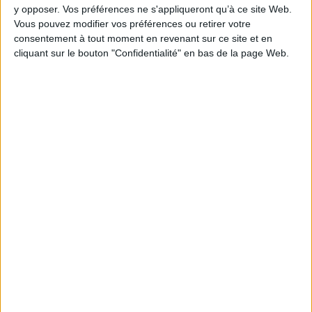
AJOUTER AU PANIER
y opposer. Vos préférences ne s'appliqueront qu’à ce site Web.
Vous pouvez modifier vos préférences ou retirer votre
consentement à tout moment en revenant sur ce site et en
cliquant sur le bouton "Confidentialité" en bas de la page Web.
1
Découvrez nos Newsletters Mollat !
JE M'INSCRIS
Informations pratiques
Conditions d'utilisation du site
Qui sommes-nous
Mentions Légales
Frais de port & Livraison
Conditions Générales de Vente
À votre service