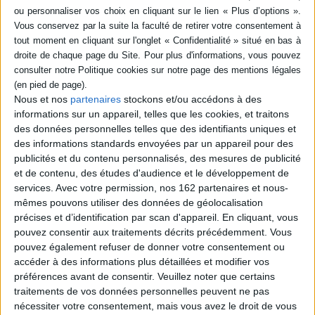
coffret (1)
livre (1)
SÉRIE
Les romans de Vladimir
Les tsarines : les femmes
Fédorovski
qui ont fait la Russie
Auteur :
Vladimir Fedorovski
Auteur :
Vladimir Fédorovski
Nous et nos
partenaires
stockons et/ou accédons à des
DISPONIBILITÉ
Éditeur(s) :
Rocher
informations sur un appareil, telles que les cookies, et traitons
Éditeur(s) :
Rocher
des données personnelles telles que des identifiants uniques et
disponible (1)
Une promenade au coeur de
En Russie, l'influence
la Russie, pour découvrir les
des informations standards envoyées par un appareil pour des
féminine sur la politique a
epuise (1)
lieux et les personnages qui
pris racine dans une
publicités et du contenu personnalisés, des mesures de publicité
ont marqué l'histoire de ce
étonnante tradition
et de contenu, des études d'audience et le développement de
pays. ©Electre 2026
historique pour devenir un
services.
Avec votre permission, nos 162 partenaires et nous-
38,40 €
véritable phénomène de
mêmes pouvons utiliser des données de géolocalisation
civilisation. Les Russes ont
Indisponible
coutume d'appeler ces
précises et d’identification par scan d'appareil. En cliquant, vous
femmes d'influence les
pouvez consentir aux traitements décrits précédemment. Vous
"tsarines", même si celles-ci
pouvez également refuser de donner votre consentement ou
n'ont aucun lien avec...
accéder à des informations plus détaillées et modifier vos
18,60 €
préférences avant de consentir.
Veuillez noter que certains
Disponible chez l'éditeur
traitements de vos données personnelles peuvent ne pas
nécessiter votre consentement, mais vous avez le droit de vous
AJOUTER AU PANIER