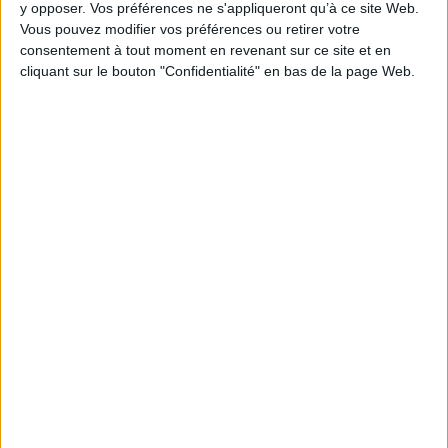
y opposer. Vos préférences ne s'appliqueront qu’à ce site Web.
Vous pouvez modifier vos préférences ou retirer votre
consentement à tout moment en revenant sur ce site et en
1
cliquant sur le bouton "Confidentialité" en bas de la page Web.
Découvrez nos Newsletters Mollat !
JE M'INSCRIS
Informations pratiques
Conditions d'utilisation du site
Qui sommes-nous
Mentions Légales
Frais de port & Livraison
Conditions Générales de Vente
À votre service