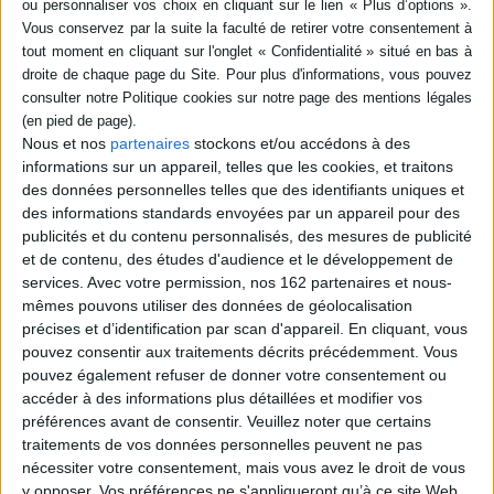
SÉRIE
Amenothep III le
magnifique
DISPONIBILITÉ
Auteur :
Agnès Cabrol
disponible (1)
Éditeur(s) :
Rocher
Nous et nos
partenaires
stockons et/ou accédons à des
informations sur un appareil, telles que les cookies, et traitons
Le neuvième pharaon de la
XVIIIe dynastie a été
des données personnelles telles que des identifiants uniques et
considéré comme un
des informations standards envoyées par un appareil pour des
potentat oriental consacrant
publicités et du contenu personnalisés, des mesures de publicité
pouvoir et richesses à sa
et de contenu, des études d'audience et le développement de
gloire. Son règne a été
particulièrement long,
services.
Avec votre permission, nos 162 partenaires et nous-
privilégié par une période de
mêmes pouvons utiliser des données de géolocalisation
prospérité, de paix et de
précises et d’identification par scan d'appareil. En cliquant, vous
fécondité intellectuelle.
pouvez consentir aux traitements décrits précédemment. Vous
L'auteur fait ta...
pouvez également refuser de donner votre consentement ou
39,00 €
accéder à des informations plus détaillées et modifier vos
Disponible chez l'éditeur
préférences avant de consentir.
Veuillez noter que certains
AJOUTER AU PANIER
traitements de vos données personnelles peuvent ne pas
nécessiter votre consentement, mais vous avez le droit de vous
y opposer. Vos préférences ne s'appliqueront qu’à ce site Web.