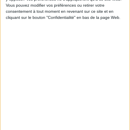
Vous pouvez modifier vos préférences ou retirer votre
1
consentement à tout moment en revenant sur ce site et en
cliquant sur le bouton "Confidentialité" en bas de la page Web.
Découvrez nos Newsletters Mollat !
JE M'INSCRIS
Informations pratiques
Conditions d'utilisation du site
Qui sommes-nous
Mentions Légales
Frais de port & Livraison
Conditions Générales de Vente
À votre service
Offres d'emploi
Offres Partenaires