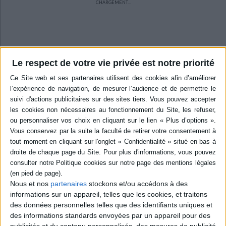
CHARGEMENT...
Dictionnaires - Langues
Education et société
Jardins - Nature
Mode
Questions de société
Arts graphiques
Bien-être
Santé
Science fiction et Fantasy
Adolescent - jeunes adultes
Actualite politique
Cinéma
Actualité internationale
Musique
Poésie
Théâtre
Ecologie - Environnement
Danse
Religions - Spiritualités
Bibliothèque de la Pléiade
Critique et histoire littéraire
Histoire de France
Biographies historiques
Le respect de votre vie privée est notre priorité
Classiques scolaires
Littérature ancienne et médiévale
Histoire - Généralités
Histoire des pays
Littérature de voyage
Audio - Livres lus
Histoire ancienne
Géographie
Littérature en version originale
Humour
Culture scientifique
Découvrez nos Newsletters Mollat !
JE M'INSCRIS
Nous et nos
partenaires
stockons et/ou accédons à des
informations sur un appareil, telles que les cookies, et traitons
Informations pratiques
des données personnelles telles que des identifiants uniques et
Conditions d'utilisation du site
des informations standards envoyées par un appareil pour des
publicités et du contenu personnalisés, des mesures de publicité