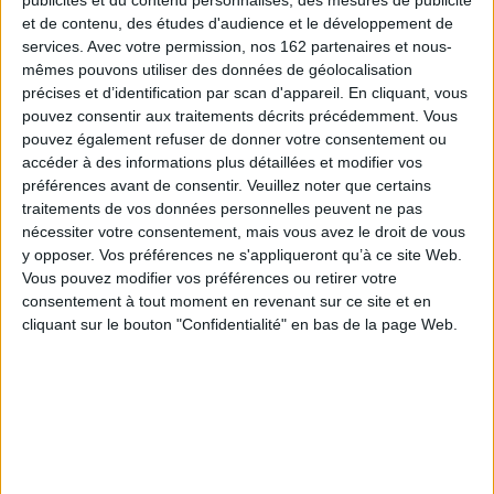
Qui sommes-nous
et de contenu, des études d'audience et le développement de
Mentions Légales
services.
Avec votre permission, nos 162 partenaires et nous-
Frais de port & Livraison
mêmes pouvons utiliser des données de géolocalisation
Conditions Générales de Vente
précises et d’identification par scan d'appareil. En cliquant, vous
pouvez consentir aux traitements décrits précédemment. Vous
À votre service
pouvez également refuser de donner votre consentement ou
accéder à des informations plus détaillées et modifier vos
Offres d'emploi
préférences avant de consentir.
Veuillez noter que certains
Offres Partenaires
traitements de vos données personnelles peuvent ne pas
nécessiter votre consentement, mais vous avez le droit de vous
À découvrir
y opposer. Vos préférences ne s'appliqueront qu’à ce site Web.
FeniXX
Vous pouvez modifier vos préférences ou retirer votre
EDRLab
consentement à tout moment en revenant sur ce site et en
cliquant sur le bouton "Confidentialité" en bas de la page Web.
RetroNews
BnF : portail des métiers du livre
Cercle de la librairie
Les chèques cadeaux Mollat
Contact
Horaires
Librairie Mollat
La librairie Mollat vous accueille