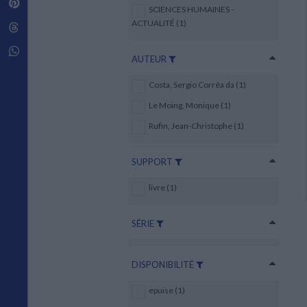
Pinterest
Techniques de construction
SCIENCES HUMAINES -
SCIENCE FICTION ET FANTASY
Vie familiale
Disciplines paramédicales
Matériaux de l’architecture
ACTUALITÉ (1)
Littérature SF et Fantasy
Threads
Ouvrages Généraux
Urbanisme
SOCIOLOGIE
Sociologie générale
Whatsapp
AUTEUR
Travail social
Santé et société
Costa, Sergio Corrêa da (1)
ETHNOLOGIE
Le Moing, Monique (1)
Anthropologie
Rufin, Jean-Christophe (1)
Ethnologie par pays
SUPPORT
livre (1)
SÉRIE
DISPONIBILITÉ
epuise (1)