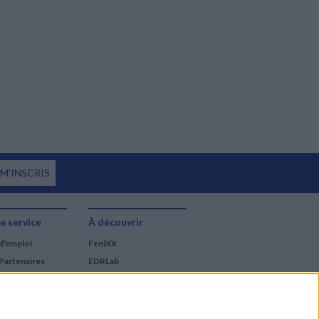
 M'INSCRIS
e service
À découvrir
d'emploi
FeniXX
Partenaires
EDRLab
RetroNews
BnF : portail des métiers
du livre