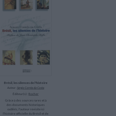
LITTÉRATURE DE VOYAGE
Dictionnaires Français
Histoire moderne
Relations et politiques
internationales
Dictionnaires Bilingues
Récits des voyageurs et des
Histoire contemporaine
explorateurs
Sécurité nationale - Défense
Langues universitaires -
BIOGRAPHIES HISTORIQUES
Dictionnaires et méthodes
ECOLOGIE - ENVIRONNEMENT
Biographies historiques
Méthodes Langues Grand public
Ecologie
Français langues étrangères
HISTOIRE - GÉNÉRALITÉS
Historiographie
Etudes historiques
Généalogie - Héraldique
Franc-maçonnerie
Brésil, les silences de l'histoire
Auteur :
Sergio Corrêa da Costa
Éditeur(s) :
Rocher
Grâce à des sources rares et à
des documents historiques
oubliés, l'auteur revisite ici
l'histoire officielle du Brésil et de