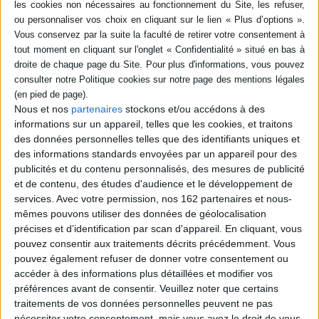
SÉRIE
La Bible, mythes et réalités (1)
La Bible, mythes et réalités.
DISPONIBILITÉ
Vol. 1. L'Ancien Testament
et l'histoire ancienne
d'Israël : des origines à
Nous et nos
partenaires
stockons et/ou accédons à des
disponible (1)
Moïse
informations sur un appareil, telles que les cookies, et traitons
Auteur :
Guy Rachet
des données personnelles telles que des identifiants uniques et
Éditeur(s) :
Rocher
des informations standards envoyées par un appareil pour des
Présente à partir
publicités et du contenu personnalisés, des mesures de publicité
d'informations issues de la
et de contenu, des études d'audience et le développement de
Bible et de fouilles
services.
Avec votre permission, nos 162 partenaires et nous-
archéologiques, d'une part
une analyse, parfois critique,
mêmes pouvons utiliser des données de géolocalisation
sur les réalités des textes
précises et d’identification par scan d'appareil. En cliquant, vous
qui composent la Bible, et
pouvez consentir aux traitements décrits précédemment. Vous
d'autre part, une esquisse
pouvez également refuser de donner votre consentement ou
de l'histoire ancienne du
peuple d'Israël replacé dans
accéder à des informations plus détaillées et modifier vos
son m...
préférences avant de consentir.
Veuillez noter que certains
28,20 €
traitements de vos données personnelles peuvent ne pas
Disponible chez l'éditeur
nécessiter votre consentement, mais vous avez le droit de vous