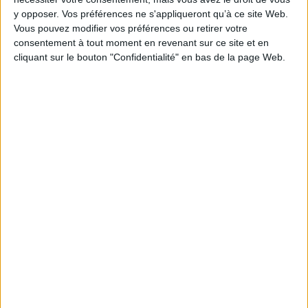
y opposer. Vos préférences ne s'appliqueront qu’à ce site Web.
AJOUTER AU PANIER
Vous pouvez modifier vos préférences ou retirer votre
consentement à tout moment en revenant sur ce site et en
cliquant sur le bouton "Confidentialité" en bas de la page Web.
1
Découvrez nos Newsletters Mollat !
JE M'INSCRIS
Informations pratiques
Conditions d'utilisation du site
Qui sommes-nous
Mentions Légales
Frais de port & Livraison
Conditions Générales de Vente