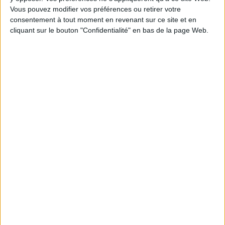
Vous pouvez modifier vos préférences ou retirer votre
1
consentement à tout moment en revenant sur ce site et en
cliquant sur le bouton "Confidentialité" en bas de la page Web.
Découvrez nos Newsletters Mollat !
JE M'INSCRIS
Informations pratiques
Conditions d'utilisation du site
Qui sommes-nous
Mentions Légales
Frais de port & Livraison
Conditions Générales de Vente
À votre service
Offres d'emploi
Offres Partenaires