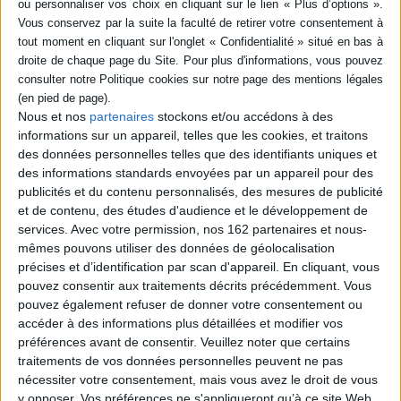
SÉRIE
DISPONIBILITÉ
Théâtre de poche
Auteur :
Jean Cocteau
disponible (1)
Nous et nos
partenaires
stockons et/ou accédons à des
Éditeur(s) :
Rocher
informations sur un appareil, telles que les cookies, et traitons
Textes théâtraux de J.
des données personnelles telles que des identifiants uniques et
Cocteau édités en 1955 et
des informations standards envoyées par un appareil pour des
laissant entrevoir des
publicités et du contenu personnalisés, des mesures de publicité
aspects de sa personnalité
et de contenu, des études d'audience et le développement de
(humour, verve, sens du
portrait...). Parmi eux : Le
services.
Avec votre permission, nos 162 partenaires et nous-
pauvre matelot, L'école des
mêmes pouvons utiliser des données de géolocalisation
veuves, Le bel indifférent,
précises et d’identification par scan d'appareil. En cliquant, vous
Anna la bonne ou Le fils de
pouvez consentir aux traitements décrits précédemment. Vous
l'air. ©Electre 2026
pouvez également refuser de donner votre consentement ou
18,00 €
accéder à des informations plus détaillées et modifier vos
Disponible chez l'éditeur
préférences avant de consentir.
Veuillez noter que certains
AJOUTER AU PANIER
traitements de vos données personnelles peuvent ne pas
nécessiter votre consentement, mais vous avez le droit de vous
y opposer. Vos préférences ne s'appliqueront qu’à ce site Web.