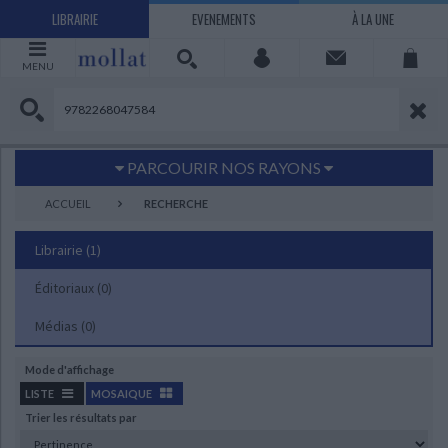
LIBRAIRIE
EVENEMENTS
À LA UNE
MENU
PARCOURIR NOS RAYONS
Littérature
Sciences humaines - Histoire
ACCUEIL
RECHERCHE
Arts
Jeunesse
Librairie
(1)
BD Manga
Loisirs - Bien-être
Éditoriaux
Economie - Droit
(0)
Sciences - Savoirs
EBOOKS
LIVRES LUS
Médias
(0)
UNIVERS SCIENCES HUMAINES - HISTOIRE
UNIVERS SCIENCES - SAVOIRS
UNIVERS LOISIRS - BIEN-ÊTRE
UNIVERS ECONOMIE - DROIT
UNIVERS LITTÉRATURE
UNIVERS BD MANGA
UNIVERS JEUNESSE
UNIVERS ARTS
Mode d'affichage
Bandes dessinées - Comics - Mangas
Littérature française et francophone
Mes histoires
Informatique
Philosophie
Beaux-arts
Tourisme
Economie
Psychanalyse - Psychologie
Administration d'entreprise
Sciences - Techniques
Littérature étrangère
Documentaires
Architecture
Sports
LISTE
MOSAIQUE
Trier les résultats par
Littérature romanesque, historique,
Maison - Design - Arts décoratifs
Art de vivre
Sociologie
Pour jouer
Médecine
Droit
Romans policiers
Photographie
Ethnologie
Scolaire
Loisirs
terroir
CHARGEMENT...