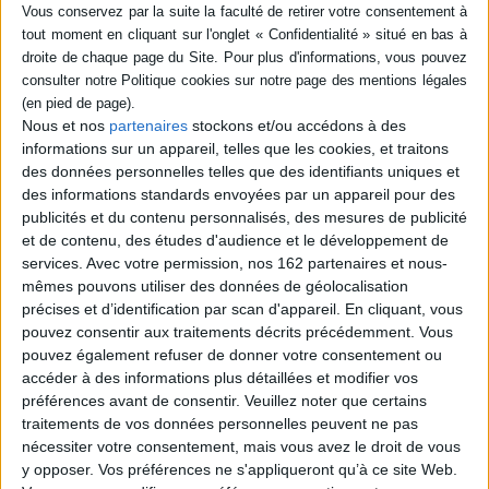
SÉRIE
Enregistrements pirates
DISPONIBILITÉ
Auteur :
Philippe Delerm
Éditeur(s) :
Rocher
Nous et nos
partenaires
stockons et/ou accédons à des
disponible (1)
Recueil de courts textes :
informations sur un appareil, telles que les cookies, et traitons
descriptions de scènes de
des données personnelles telles que des identifiants uniques et
rue, bribes de phrases
des informations standards envoyées par un appareil pour des
happées au passage dans
publicités et du contenu personnalisés, des mesures de publicité
des lieux publics. Philippe
et de contenu, des études d'audience et le développement de
Delerm restitue ces
fragments de vie, cherchant
services.
Avec votre permission, nos 162 partenaires et nous-
à faire ressortir la saveur de
mêmes pouvons utiliser des données de géolocalisation
l'instant. ©Electre 2026
précises et d’identification par scan d'appareil. En cliquant, vous
14,09 €
pouvez consentir aux traitements décrits précédemment. Vous
Disponible chez l'éditeur
pouvez également refuser de donner votre consentement ou
accéder à des informations plus détaillées et modifier vos
AJOUTER AU PANIER
préférences avant de consentir.
Veuillez noter que certains
traitements de vos données personnelles peuvent ne pas
nécessiter votre consentement, mais vous avez le droit de vous
y opposer. Vos préférences ne s'appliqueront qu’à ce site Web.
1