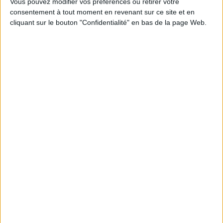
Vous pouvez modifier vos préférences ou retirer votre
consentement à tout moment en revenant sur ce site et en
Découvrez nos Newsletters Mollat !
cliquant sur le bouton "Confidentialité" en bas de la page Web.
JE M'INSCRIS
Informations pratiques
Conditions d'utilisation du site
Qui sommes-nous
Mentions Légales
Frais de port & Livraison
Conditions Générales de Vente
À votre service
Offres d'emploi
Offres Partenaires
À découvrir