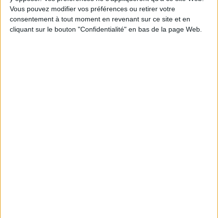
Vous pouvez modifier vos préférences ou retirer votre
1
consentement à tout moment en revenant sur ce site et en
cliquant sur le bouton "Confidentialité" en bas de la page Web.
Découvrez nos Newsletters Mollat !
JE M'INSCRIS
Informations pratiques
Conditions d'utilisation du site
Qui sommes-nous
Mentions Légales
Frais de port & Livraison
Conditions Générales de Vente
À votre service
Offres d'emploi
Offres Partenaires