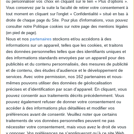
livre (1)
SÉRIE
Les réseaux cachés des
DISPONIBILITÉ
pervers sexuels
Nous et nos
partenaires
stockons et/ou accédons à des
Auteur :
Eric Raynaud
informations sur un appareil, telles que les cookies, et traitons
disponible (1)
Éditeur(s) :
Rocher
des données personnelles telles que des identifiants uniques et
Une enquête de trois ans
des informations standards envoyées par un appareil pour des
pour tenter de comprendre
publicités et du contenu personnalisés, des mesures de publicité
comment un pédophile a pu
et de contenu, des études d'audience et le développement de
opérer pendant trente ans
dans une sous-préfecture
services.
Avec votre permission, nos 162 partenaires et nous-
de l'Yonne en toute
mêmes pouvons utiliser des données de géolocalisation
impunité. Peut-on parler de
précises et d’identification par scan d'appareil. En cliquant, vous
réseaux pédophiles ?
pouvez consentir aux traitements décrits précédemment. Vous
©Electre 2026
pouvez également refuser de donner votre consentement ou
20,20 €
accéder à des informations plus détaillées et modifier vos
Disponible chez l'éditeur
préférences avant de consentir.
Veuillez noter que certains
AJOUTER AU PANIER
traitements de vos données personnelles peuvent ne pas
nécessiter votre consentement, mais vous avez le droit de vous
y opposer. Vos préférences ne s'appliqueront qu’à ce site Web.