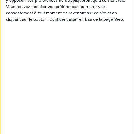
y opposer. Vos préférences ne s'appliqueront qu’à ce site Web.
Vous pouvez modifier vos préférences ou retirer votre
consentement à tout moment en revenant sur ce site et en
1
cliquant sur le bouton "Confidentialité" en bas de la page Web.
Découvrez nos Newsletters Mollat !
JE M'INSCRIS
Informations pratiques
Conditions d'utilisation du site
Qui sommes-nous
Mentions Légales
Frais de port & Livraison
Conditions Générales de Vente
À votre service
Offres d'emploi