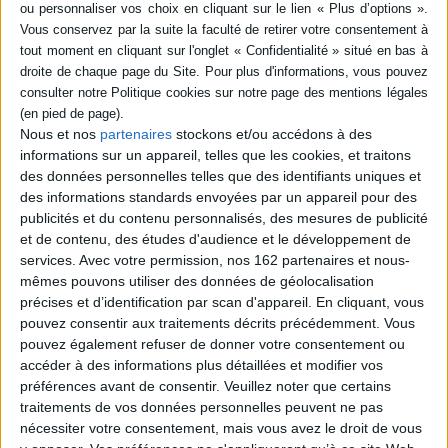
SÉRIE
DISPONIBILITÉ
Appelez-moi Li lou
disponible (1)
Nous et nos
partenaires
stockons et/ou accédons à des
Auteur :
Cynthia Sardou
informations sur un appareil, telles que les cookies, et traitons
Éditeur(s) :
Rocher
des données personnelles telles que des identifiants uniques et
L'auteure, fille cadette du
des informations standards envoyées par un appareil pour des
chanteur Michel Sardou,
évoque la déception de son
publicités et du contenu personnalisés, des mesures de publicité
père de ne pas avoir de fils,
et de contenu, des études d'audience et le développement de
son enfance bouleversée
services.
Avec votre permission, nos 162 partenaires et nous-
par la séparation de ses
mêmes pouvons utiliser des données de géolocalisation
parents, ses grands-parents
Fernand et Jacky Sardou, ses
précises et d’identification par scan d'appareil. En cliquant, vous
relations conflictuelles avec
pouvez consentir aux traitements décrits précédemment. Vous
son beau-père, ses déb...
pouvez également refuser de donner votre consentement ou
19,20 €
accéder à des informations plus détaillées et modifier vos
Disponible chez l'éditeur
préférences avant de consentir.
Veuillez noter que certains
traitements de vos données personnelles peuvent ne pas
AJOUTER AU PANIER
nécessiter votre consentement, mais vous avez le droit de vous