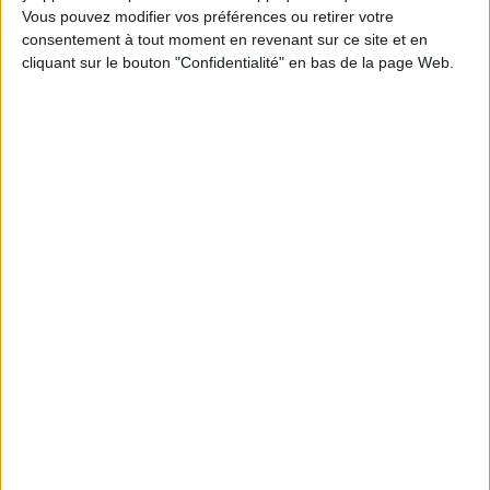
Vous pouvez modifier vos préférences ou retirer votre
1
consentement à tout moment en revenant sur ce site et en
cliquant sur le bouton "Confidentialité" en bas de la page Web.
Découvrez nos Newsletters Mollat !
JE M'INSCRIS
Informations pratiques
Conditions d'utilisation du site
Qui sommes-nous
Mentions Légales
Frais de port & Livraison
Conditions Générales de Vente
À votre service
Offres d'emploi
Offres Partenaires