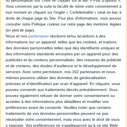
livre (1)
SÉRIE
Les nouvelles impostures
DISPONIBILITÉ
de l'histoire : Cléopâtre,
Nous et nos
partenaires
stockons et/ou accédons à des
Louis XI, Guillaume Tell,
informations sur un appareil, telles que les cookies, et traitons
Lucrèce Borgia, Chaplin, les
disponible (1)
Etats-Unis, Casanova
des données personnelles telles que des identifiants uniques et
Auteur :
Claude Mossé
des informations standards envoyées par un appareil pour des
Éditeur(s) :
Rocher
publicités et du contenu personnalisés, des mesures de publicité
S'appuyant sur des
et de contenu, des études d'audience et le développement de
documents et des
services.
Avec votre permission, nos 162 partenaires et nous-
témoignages, l'auteur
mêmes pouvons utiliser des données de géolocalisation
revient sur quelques idées
précises et d’identification par scan d'appareil. En cliquant, vous
reçues et inventions de
l'Histoire. ©Electre 2026
pouvez consentir aux traitements décrits précédemment. Vous
18,20 €
pouvez également refuser de donner votre consentement ou
Disponible chez l'éditeur
accéder à des informations plus détaillées et modifier vos
préférences avant de consentir.
Veuillez noter que certains
AJOUTER AU PANIER
traitements de vos données personnelles peuvent ne pas
nécessiter votre consentement, mais vous avez le droit de vous
y opposer. Vos préférences ne s'appliqueront qu’à ce site Web.