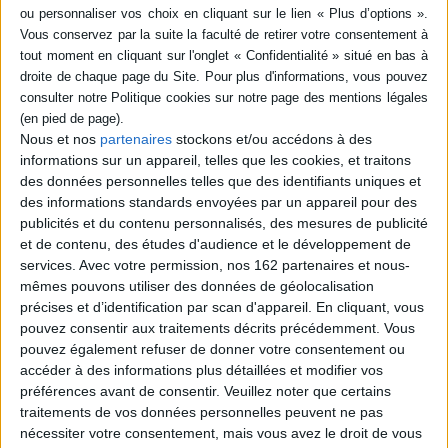
SÉRIE
DISPONIBILITÉ
Aux frontières de la vie :
accident et handicap
disponible (1)
Auteur :
Paul Joly
Nous et nos
partenaires
stockons et/ou accédons à des
Éditeur(s) :
Rocher
informations sur un appareil, telles que les cookies, et traitons
des données personnelles telles que des identifiants uniques et
Depuis vingt ans, l'auteur
s'est fait le porte-parole des
des informations standards envoyées par un appareil pour des
personnes handicapées et
publicités et du contenu personnalisés, des mesures de publicité
dépendantes et milite pour
et de contenu, des études d'audience et le développement de
que la société change de
services.
Avec votre permission, nos 162 partenaires et nous-
regard sur elles. Il montre
que le handicap permet
mêmes pouvons utiliser des données de géolocalisation
d'analyser des troubles
précises et d’identification par scan d'appareil. En cliquant, vous
sociaux comme la violence
pouvez consentir aux traitements décrits précédemment. Vous
des banlieues, l'éclatement
pouvez également refuser de donner votre consentement ou
des...
accéder à des informations plus détaillées et modifier vos
18,80 €
préférences avant de consentir.
Veuillez noter que certains
Disponible chez l'éditeur
traitements de vos données personnelles peuvent ne pas
AJOUTER AU PANIER
nécessiter votre consentement, mais vous avez le droit de vous