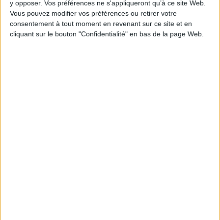
y opposer. Vos préférences ne s'appliqueront qu’à ce site Web.
Vous pouvez modifier vos préférences ou retirer votre
consentement à tout moment en revenant sur ce site et en
1
cliquant sur le bouton "Confidentialité" en bas de la page Web.
Découvrez nos Newsletters Mollat !
JE M'INSCRIS
Informations pratiques
Conditions d'utilisation du site
Qui sommes-nous
Mentions Légales
Frais de port & Livraison
Conditions Générales de Vente
À votre service
Offres d'emploi