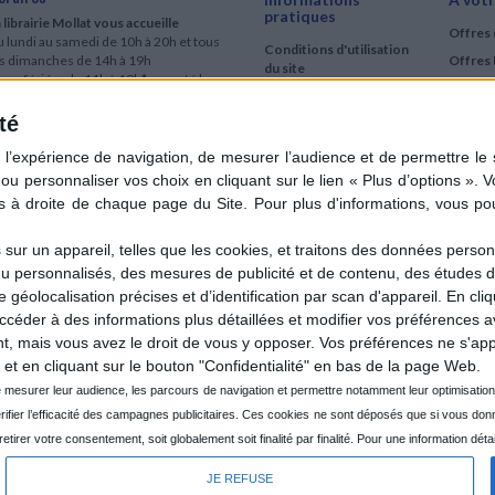
pratiques
 librairie Mollat vous accueille
Offres 
 lundi au samedi de 10h à 20h et tous
Conditions d'utilisation
es dimanches de 14h à 19h
Offres 
du site
urs fériés : de 11h à 19h* excepté le
Qui sommes-nous
r mai, le 25 décembre et le 1er janvier
Si le jour férié est un dimanche, de 14h
té
Mentions Légales
 19h
Frais de port & Livraison
 clic et collecte est ouvert
Conditions Générales
 lundi au samedi de 9h30 à 20h et tous
de Vente
es dimanches de 14h à 19h
ur fériés : tous les jours fériés de 11h à
9h* excepté le 1er mai, le 25 décembre
ur un appareil, telles que les cookies, et traitons des données personn
 le 1er janvier
nu personnalisés, des mesures de publicité et de contenu, des études 
Si le jour férié est un dimanche de 14h à
éolocalisation précises et d’identification par scan d'appareil. En cl
9h
der à des informations plus détaillées et modifier vos préférences av
ir le détail des horaires & accès
 mais vous avez le droit de vous y opposer. Vos préférences ne s'app
et en cliquant sur le bouton "Confidentialité" en bas de la page Web.
JE REFUSE