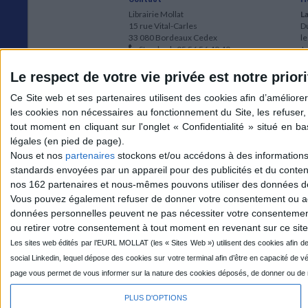
Librairie Mollat
La
15 rue Vital-Carles
Du
33 080 Bordeaux Cedex
l
Standard :
05 56 56 40 40
Jo
Service client mollat.com :
05 56 56 40
1e
83
* 
Le respect de votre vie privée est notre priori
Contactez-nous
à
Le
du
l
Jo
1
Nous et nos
partenaires
stockons et/ou accédons à des informations s
et
standards envoyées par un appareil pour des publicités et du conte
* 
nos 162 partenaires et nous-mêmes pouvons utiliser des données de g
1
Vous pouvez également refuser de donner votre consentement ou accé
Vo
données personnelles peuvent ne pas nécessiter votre consentement,
ou retirer votre consentement à tout moment en revenant sur ce site 
Mollat sur les réseaux
PLUS D'OPTIONS