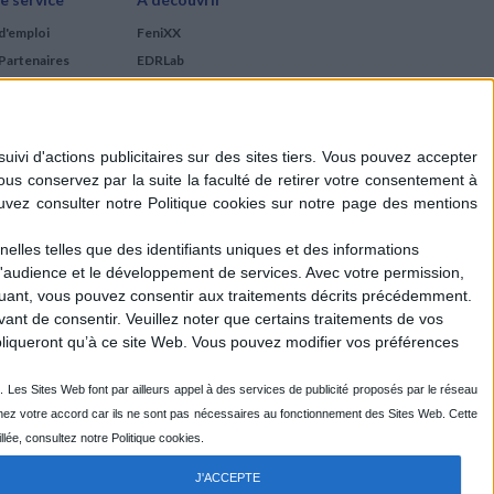
d'emploi
FeniXX
Partenaires
EDRLab
RetroNews
BnF : portail des métiers
du livre
Cercle de la librairie
Les chèques cadeaux
Mollat
elles telles que des identifiants uniques et des informations
d'audience et le développement de services.
Avec votre permission,
iquant, vous pouvez consentir aux traitements décrits précédemment.
ant de consentir.
Veuillez noter que certains traitements de vos
liqueront qu’à ce site Web. Vous pouvez modifier vos préférences
J'ACCEPTE