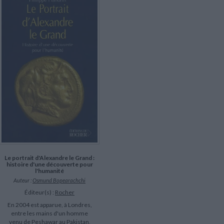
LITTÉRATURE DE VOYAGE
Dictionnaires Français
Histoire moderne
Relations et politiques
internationales
Dictionnaires Bilingues
Récits des voyageurs et des
Histoire contemporaine
explorateurs
Sécurité nationale - Défense
Langues universitaires -
BIOGRAPHIES HISTORIQUES
Dictionnaires et méthodes
ECOLOGIE - ENVIRONNEMENT
Biographies historiques
Méthodes Langues Grand public
Ecologie
Français langues étrangères
HISTOIRE - GÉNÉRALITÉS
Historiographie
Etudes historiques
Généalogie - Héraldique
Franc-maçonnerie
Le portrait d'Alexandre le Grand :
histoire d'une découverte pour
l'humanité
Auteur :
Osmund Bopearachchi
Éditeur(s) :
Rocher
En 2004 est apparue, à Londres,
entre les mains d'un homme
venu de Peshawar au Pakistan,