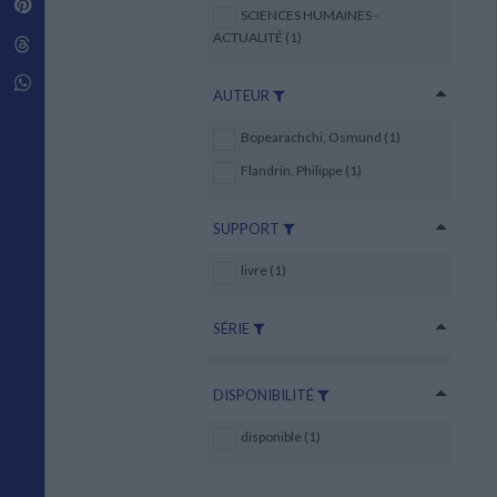
Pinterest
Techniques de construction
SCIENCES HUMAINES -
SCIENCE FICTION ET FANTASY
Vie familiale
Disciplines paramédicales
Matériaux de l’architecture
ACTUALITÉ (1)
Littérature SF et Fantasy
Threads
Ouvrages Généraux
Urbanisme
SOCIOLOGIE
Sociologie générale
Whatsapp
AUTEUR
Travail social
Santé et société
Bopearachchi, Osmund (1)
ETHNOLOGIE
Flandrin, Philippe (1)
Anthropologie
Ethnologie par pays
SUPPORT
livre (1)
SÉRIE
DISPONIBILITÉ
disponible (1)