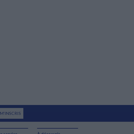
 M'INSCRIS
e service
À découvrir