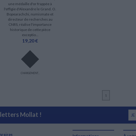
une médaille d'or frappée à
l'effigie d'Alexandre le Grand. O.
Bopearachchi, numismate et
directeur de recherches au
CNRS, réalise l'importance
historique de cette pièce
exceptio...
19,20 €
CHARGEMENT...
1
etters Mollat !
JE
oraires
Informations
À votr