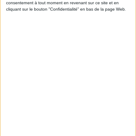
consentement à tout moment en revenant sur ce site et en
cliquant sur le bouton "Confidentialité" en bas de la page Web.
JE M'INSCRIS
Informations pratiques
Conditions d'utilisation du site
Qui sommes-nous
Mentions Légales
Frais de port & Livraison
Conditions Générales de Vente
À votre service
Offres d'emploi
Offres Partenaires
À découvrir
FeniXX
EDRLab