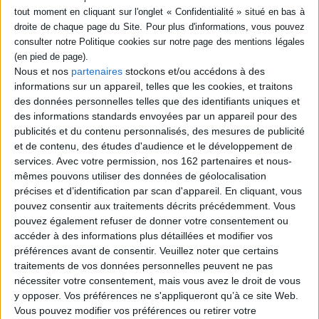
SÉRIE
Sarah Bernhardt et Monaco
Auteur :
Raoul Mille
DISPONIBILITÉ
Nous et nos
partenaires
stockons et/ou accédons à des
Éditeur(s) :
Rocher
informations sur un appareil, telles que les cookies, et traitons
epuise (1)
A travers un destin hors du
des données personnelles telles que des identifiants uniques et
commun, l'auteur suit Sarah
Bernhardt lors des
des informations standards envoyées par un appareil pour des
réprésentations à Monte-
publicités et du contenu personnalisés, des mesures de publicité
Carlo, partageant ses
et de contenu, des études d'audience et le développement de
passions amoureuses, ses
services.
Avec votre permission, nos 162 partenaires et nous-
rencontres avec Dumas fils,
Edmond Rostand, ses
mêmes pouvons utiliser des données de géolocalisation
drames, son courage.
précises et d’identification par scan d'appareil. En cliquant, vous
©Electre 2026
pouvez consentir aux traitements décrits précédemment. Vous
21,30 €
pouvez également refuser de donner votre consentement ou
Indisponible
accéder à des informations plus détaillées et modifier vos
préférences avant de consentir.
Veuillez noter que certains
traitements de vos données personnelles peuvent ne pas
1
nécessiter votre consentement, mais vous avez le droit de vous
y opposer. Vos préférences ne s'appliqueront qu’à ce site Web.
Vous pouvez modifier vos préférences ou retirer votre
Découvrez nos Newsletters Mollat !