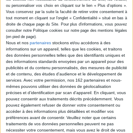
SÉRIE
DISPONIBILITÉ
La fabuleuse histoire de
disponible (1)
l'icône : récit
Nous et nos
partenaires
stockons et/ou accédons à des
Auteur :
Tania Velmans
informations sur un appareil, telles que les cookies, et traitons
Éditeur(s) :
Rocher
des données personnelles telles que des identifiants uniques et
L'auteure se livre à une
des informations standards envoyées par un appareil pour des
autofiction. Dans une
publicités et du contenu personnalisés, des mesures de publicité
mission archéologique
et de contenu, des études d'audience et le développement de
imaginaire, elle part à la
recherche des icônes,
services.
Avec votre permission, nos 162 partenaires et nous-
représentations religieuses
mêmes pouvons utiliser des données de géolocalisation
de l'orthodoxie et d'une
précises et d’identification par scan d'appareil. En cliquant, vous
partie du catholicisme. Elle
pouvez consentir aux traitements décrits précédemment. Vous
se rend dans le Sinaï, au
monastère Sainte-
pouvez également refuser de donner votre consentement ou
Catherine, à celui de Ri...
accéder à des informations plus détaillées et modifier vos
20,20 €
préférences avant de consentir.
Veuillez noter que certains
Disponible chez l'éditeur
traitements de vos données personnelles peuvent ne pas
nécessiter votre consentement, mais vous avez le droit de vous
AJOUTER AU PANIER