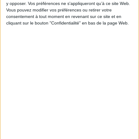
y opposer. Vos préférences ne s'appliqueront qu’à ce site Web.
Vous pouvez modifier vos préférences ou retirer votre
consentement à tout moment en revenant sur ce site et en
cliquant sur le bouton "Confidentialité" en bas de la page Web.
1
Découvrez nos Newsletters Mollat !
JE M'INSCRIS
Informations pratiques
Conditions d'utilisation du site
Qui sommes-nous
Mentions Légales
Frais de port & Livraison
Conditions Générales de Vente
À votre service