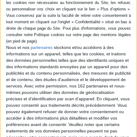
livre (1)
SÉRIE
Les Séleucides et les
DISPONIBILITÉ
Ptolémées : l'héritage
monétaire et financier
d'Alexandre le Grand
disponible (1)
Nous et nos
partenaires
stockons et/ou accédons à des
Auteur :
Georges Le Rider
informations sur un appareil, telles que les cookies, et traitons
Éditeur(s) :
Rocher
des données personnelles telles que des identifiants uniques et
Après Alexandre le Grand,
des informations standards envoyées par un appareil pour des
deux dynasties se
publicités et du contenu personnalisés, des mesures de publicité
partagèrent les territoires
et de contenu, des études d'audience et le développement de
récemment conquis : celle
services.
Avec votre permission, nos 162 partenaires et nous-
des Séleucides qui régna en
mêmes pouvons utiliser des données de géolocalisation
Orient et celle des
Ptolémées, centrée sur
précises et d’identification par scan d'appareil. En cliquant, vous
l'Egypte. Les nouveaux
pouvez consentir aux traitements décrits précédemment. Vous
souverains eurent à
pouvez également refuser de donner votre consentement ou
consolider leur puissance.
accéder à des informations plus détaillées et modifier vos
Les auteurs montrent que
cha...
préférences avant de consentir.
Veuillez noter que certains
23,40 €
traitements de vos données personnelles peuvent ne pas
Disponible chez l'éditeur