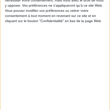
nécessiter votre consentement, mais vous avez le droit de vous
y opposer. Vos préférences ne s'appliqueront qu’à ce site Web.
AJOUTER AU PANIER
Vous pouvez modifier vos préférences ou retirer votre
consentement à tout moment en revenant sur ce site et en
cliquant sur le bouton "Confidentialité" en bas de la page Web.
1
Découvrez nos Newsletters Mollat !
JE M'INSCRIS
Informations pratiques
Conditions d'utilisation du site
Qui sommes-nous
Mentions Légales
Frais de port & Livraison
Conditions Générales de Vente