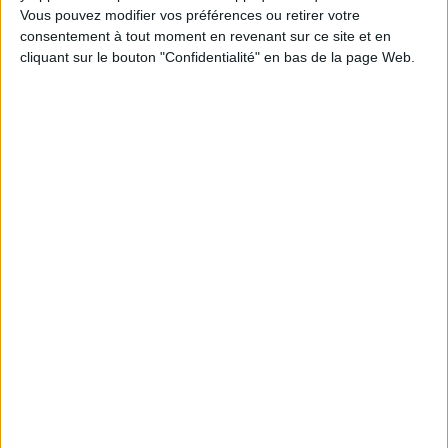
Vous pouvez modifier vos préférences ou retirer votre
1
consentement à tout moment en revenant sur ce site et en
cliquant sur le bouton "Confidentialité" en bas de la page Web.
Découvrez nos Newsletters Mollat !
JE M'INSCRIS
Informations pratiques
Conditions d'utilisation du site
Qui sommes-nous
Mentions Légales
Frais de port & Livraison
Conditions Générales de Vente
À votre service
Offres d'emploi
Offres Partenaires