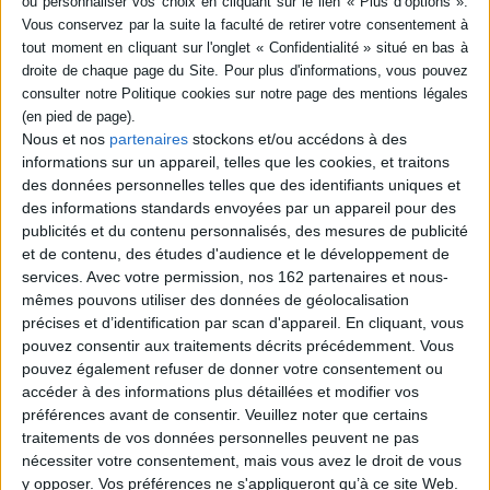
SÉRIE
DISPONIBILITÉ
Le testament d'Ariel Sharon
disponible (1)
Nous et nos
partenaires
stockons et/ou accédons à des
Auteur :
Michel Gurfinkiel
informations sur un appareil, telles que les cookies, et traitons
Éditeur(s) :
Rocher
des données personnelles telles que des identifiants uniques et
Ouvrage consacré à la
des informations standards envoyées par un appareil pour des
politique menée par le
publicités et du contenu personnalisés, des mesures de publicité
Premier ministre israélien
Ariel Sharon. Revient sur la
et de contenu, des études d'audience et le développement de
création de son parti, le
services.
Avec votre permission, nos 162 partenaires et nous-
Kadima, son rôle dans le
mêmes pouvons utiliser des données de géolocalisation
conflit israélo-palestinien, la
précises et d’identification par scan d'appareil. En cliquant, vous
survivance de son action,
etc. ©Electre 2026
pouvez consentir aux traitements décrits précédemment. Vous
17,30 €
pouvez également refuser de donner votre consentement ou
Disponible chez l'éditeur
accéder à des informations plus détaillées et modifier vos
préférences avant de consentir.
Veuillez noter que certains
AJOUTER AU PANIER
traitements de vos données personnelles peuvent ne pas
nécessiter votre consentement, mais vous avez le droit de vous
y opposer. Vos préférences ne s'appliqueront qu’à ce site Web.