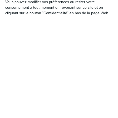
Vous pouvez modifier vos préférences ou retirer votre
consentement à tout moment en revenant sur ce site et en
cliquant sur le bouton "Confidentialité" en bas de la page Web.
Découvrez nos Newsletters Mollat !
JE M'INSCRIS
Informations pratiques
Conditions d'utilisation du site
Qui sommes-nous
Mentions Légales
Frais de port & Livraison
Conditions Générales de Vente
À votre service
Offres d'emploi
Offres Partenaires
À découvrir