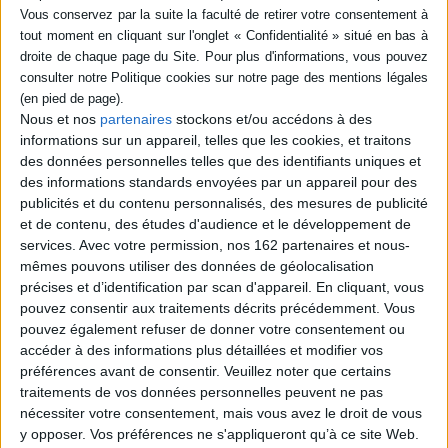
livre (1)
SÉRIE
Yapou, bétail humain. Vol. 2
Yapou, bétail humain : roman (1)
Auteur :
Shozo Numa
Nous et nos
partenaires
stockons et/ou accédons à des
Éditeur(s) :
Désordres-
informations sur un appareil, telles que les cookies, et traitons
DISPONIBILITÉ
Laurence Viallet
des données personnelles telles que des identifiants uniques et
Dans ce volume, Rinichiro
des informations standards envoyées par un appareil pour des
epuise (1)
est devenu un misérable
publicités et du contenu personnalisés, des mesures de publicité
Yapou, doté d'un matricule.
Retraçant l'histoire de la
et de contenu, des études d'audience et le développement de
Terre au XXe siècle, l'auteur
services.
Avec votre permission, nos 162 partenaires et nous-
explique comment après
mêmes pouvons utiliser des données de géolocalisation
une guerre mondiale, une
précises et d’identification par scan d'appareil. En cliquant, vous
révolution, une épidémie, la
pouvez consentir aux traitements décrits précédemment. Vous
planète s'est retrouvée
peuplée uniquement de
pouvez également refuser de donner votre consentement ou
Noirs et ...
accéder à des informations plus détaillées et modifier vos
24,40 €
préférences avant de consentir.
Veuillez noter que certains
Indisponible
traitements de vos données personnelles peuvent ne pas
nécessiter votre consentement, mais vous avez le droit de vous
y opposer. Vos préférences ne s'appliqueront qu’à ce site Web.
1