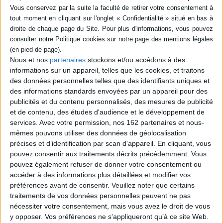
livre (1)
SÉRIE
Pour en finir avec la
colonisation : (l'Europe et
l'Afrique XVe-XXe siècle)
DISPONIBILITÉ
Nous et nos
partenaires
stockons et/ou accédons à des
Auteur :
Bernard Lugan
informations sur un appareil, telles que les cookies, et traitons
Éditeur(s) :
Rocher
disponible (1)
des données personnelles telles que des identifiants uniques et
Cette synthèse des
des informations standards envoyées par un appareil pour des
connaissances sur la
colonisation reprend
publicités et du contenu personnalisés, des mesures de publicité
l'histoire des rapports
et de contenu, des études d'audience et le développement de
Europe-Afrique depuis les
services.
Avec votre permission, nos 162 partenaires et nous-
découvertes du XVIe siècle
mêmes pouvons utiliser des données de géolocalisation
jusqu'à aujourd'hui.
précises et d’identification par scan d'appareil. En cliquant, vous
©Electre 2026
22,40 €
pouvez consentir aux traitements décrits précédemment. Vous
Disponible chez l'éditeur
pouvez également refuser de donner votre consentement ou
accéder à des informations plus détaillées et modifier vos
AJOUTER AU PANIER
préférences avant de consentir.
Veuillez noter que certains
traitements de vos données personnelles peuvent ne pas
nécessiter votre consentement, mais vous avez le droit de vous
y opposer. Vos préférences ne s'appliqueront qu’à ce site Web.
1