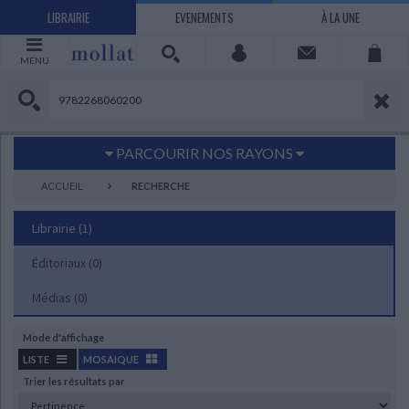
LIBRAIRIE
EVENEMENTS
À LA UNE
MENU
PARCOURIR NOS RAYONS
Littérature
Sciences humaines - Histoire
ACCUEIL
RECHERCHE
Arts
Jeunesse
Librairie
(1)
BD Manga
Loisirs - Bien-être
Éditoriaux
Economie - Droit
(0)
Sciences - Savoirs
EBOOKS
LIVRES LUS
Médias
(0)
UNIVERS SCIENCES HUMAINES - HISTOIRE
UNIVERS SCIENCES - SAVOIRS
UNIVERS LOISIRS - BIEN-ÊTRE
UNIVERS ECONOMIE - DROIT
UNIVERS LITTÉRATURE
UNIVERS BD MANGA
UNIVERS JEUNESSE
UNIVERS ARTS
Mode d'affichage
Bandes dessinées - Comics - Mangas
Littérature française et francophone
Mes histoires
Informatique
Philosophie
Beaux-arts
Tourisme
Economie
Psychanalyse - Psychologie
Administration d'entreprise
Sciences - Techniques
Littérature étrangère
Documentaires
Architecture
Sports
LISTE
MOSAIQUE
Trier les résultats par
Littérature romanesque, historique,
Maison - Design - Arts décoratifs
Art de vivre
Sociologie
Pour jouer
Médecine
Droit
Romans policiers
Photographie
Ethnologie
Scolaire
Loisirs
CHARGEMENT...
terroir