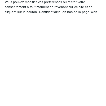
Vous pouvez modifier vos préférences ou retirer votre
consentement à tout moment en revenant sur ce site et en
cliquant sur le bouton "Confidentialité" en bas de la page Web.
Découvrez nos Newsletters Mollat !
JE M'INSCRIS
Informations pratiques
Conditions d'utilisation du site
Qui sommes-nous
Mentions Légales
Frais de port & Livraison
Conditions Générales de Vente
À votre service
Offres d'emploi
Offres Partenaires
À découvrir