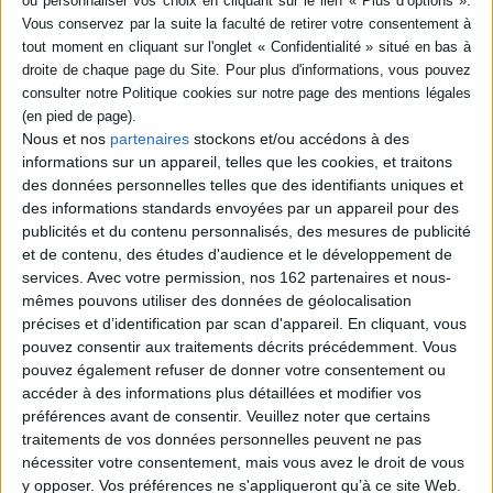
livre (1)
SÉRIE
Les effets de lumière
DISPONIBILITÉ
Nous et nos
partenaires
stockons et/ou accédons à des
Auteur :
Miranda Beverly-
Whittemore
informations sur un appareil, telles que les cookies, et traitons
epuise (1)
des données personnelles telles que des identifiants uniques et
Éditeur(s) :
Rocher
des informations standards envoyées par un appareil pour des
A la mort de leur mère, Myla
publicités et du contenu personnalisés, des mesures de publicité
et Prudence sont élevées
par leur père. Dans un
et de contenu, des études d'audience et le développement de
univers artistique dominant,
services.
Avec votre permission, nos 162 partenaires et nous-
elles posent pour Ruth,
mêmes pouvons utiliser des données de géolocalisation
photographe amie de la
précises et d’identification par scan d'appareil. En cliquant, vous
famille. Les années passant,
les photos sont de plus en
pouvez consentir aux traitements décrits précédemment. Vous
plus dévoilées et
pouvez également refuser de donner votre consentement ou
l'innocence des fillettes
accéder à des informations plus détaillées et modifier vos
remise en caus...
préférences avant de consentir.
Veuillez noter que certains
19,30 €
traitements de vos données personnelles peuvent ne pas
Indisponible
nécessiter votre consentement, mais vous avez le droit de vous
y opposer. Vos préférences ne s'appliqueront qu’à ce site Web.