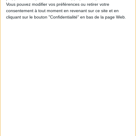
Vous pouvez modifier vos préférences ou retirer votre
1
consentement à tout moment en revenant sur ce site et en
cliquant sur le bouton "Confidentialité" en bas de la page Web.
Découvrez nos Newsletters Mollat !
JE M'INSCRIS
Informations pratiques
Conditions d'utilisation du site
Qui sommes-nous
Mentions Légales
Frais de port & Livraison
Conditions Générales de Vente
À votre service
Offres d'emploi
Offres Partenaires