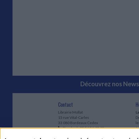
Découvrez nos Newsl
Contact
H
Librairie Mollat
La
15 rue Vital-Carles
Du
33 080 Bordeaux Cedex
l
Standard :
05 56 56 40 40
Jo
Service client mollat.com :
05 56 56 40
1e
83
* 