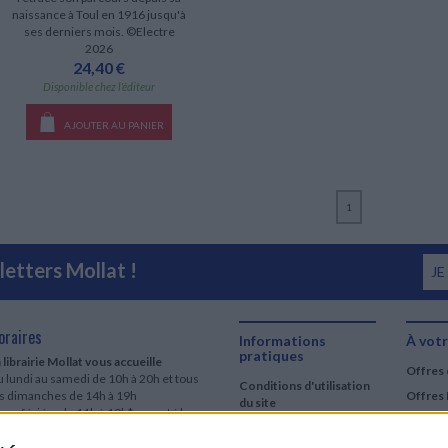
naissance à Toul en 1916 jusqu'à
ses derniers mois. ©Electre
2026
24,40 €
Disponible chez l'éditeur
AJOUTER AU PANIER
1
etters Mollat !
JE
oraires
Informations
À votr
pratiques
 librairie Mollat vous accueille
Offres 
 lundi au samedi de 10h à 20h et tous
Conditions d'utilisation
es dimanches de 14h à 19h
Offres 
du site
urs fériés : de 11h à 19h* excepté le
Qui sommes-nous
r mai, le 25 décembre et le 1er janvier
Si le jour férié est un dimanche, de 14h