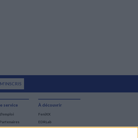
 M'INSCRIS
e service
À découvrir
d'emploi
FeniXX
Partenaires
EDRLab
RetroNews
BnF : portail des métiers