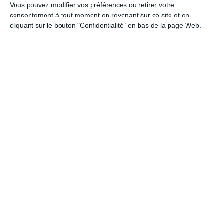
1
Vous pouvez modifier vos préférences ou retirer votre
consentement à tout moment en revenant sur ce site et en
cliquant sur le bouton "Confidentialité" en bas de la page Web.
Découvrez nos Newsletters Mollat !
JE M'INSCRIS
Informations pratiques
Conditions d'utilisation du site
Qui sommes-nous
Mentions Légales
Frais de port & Livraison
Conditions Générales de Vente
À votre service
Offres d'emploi
Offres Partenaires