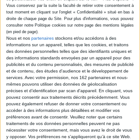
livre (1)
SÉRIE
Affaires d'honneur
DISPONIBILITÉ
Nous et nos
partenaires
stockons et/ou accédons à des
Auteur :
Louis Begley
informations sur un appareil, telles que les cookies, et traitons
epuise (1)
Éditeur(s) :
Rocher
des données personnelles telles que des identifiants uniques et
Dans les années 1950, Sam,
des informations standards envoyées par un appareil pour des
Archi et Henry sont
publicités et du contenu personnalisés, des mesures de publicité
étudiants et entrent à
et de contenu, des études d'audience et le développement de
Harvard où ils deviennent
services.
Avec votre permission, nos 162 partenaires et nous-
amis en dépit de leurs
différences. Ils ont chacun
mêmes pouvons utiliser des données de géolocalisation
des vérités à dissimuler :
précises et d’identification par scan d'appareil. En cliquant, vous
Archi n'appartient pas à une
pouvez consentir aux traitements décrits précédemment. Vous
grande famille américaine,
pouvez également refuser de donner votre consentement ou
Sam, le narrateur, est un
enfant adop...
accéder à des informations plus détaillées et modifier vos
22,40 €
préférences avant de consentir.
Veuillez noter que certains
Indisponible
traitements de vos données personnelles peuvent ne pas
nécessiter votre consentement, mais vous avez le droit de vous
y opposer. Vos préférences ne s'appliqueront qu’à ce site Web.