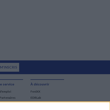
 M'INSCRIS
e service
À découvrir
d'emploi
FeniXX
Partenaires
EDRLab
RetroNews
BnF : portail des métiers