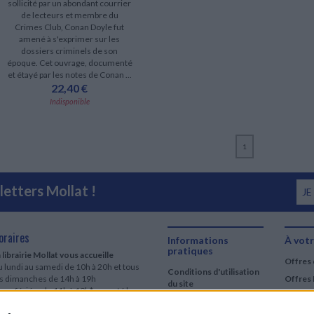
sollicité par un abondant courrier
de lecteurs et membre du
Crimes Club, Conan Doyle fut
amené à s'exprimer sur les
dossiers criminels de son
époque. Cet ouvrage, documenté
et étayé par les notes de Conan ...
22,40 €
Indisponible
1
etters Mollat !
JE
oraires
Informations
À votr
pratiques
 librairie Mollat vous accueille
Offres 
 lundi au samedi de 10h à 20h et tous
Conditions d'utilisation
es dimanches de 14h à 19h
Offres 
du site
urs fériés : de 11h à 19h* excepté le
Qui sommes-nous
r mai, le 25 décembre et le 1er janvier