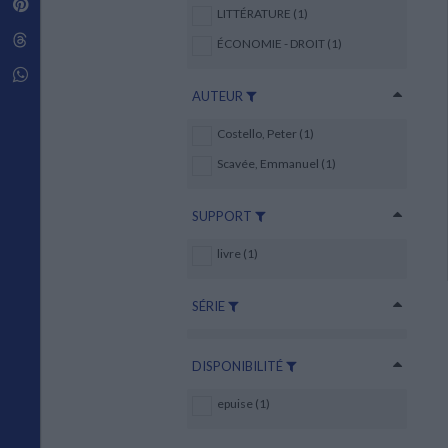
Pinterest
Techniques de construction
LITTÉRATURE (1)
SCIENCE FICTION ET FANTASY
Vie familiale
Disciplines paramédicales
Matériaux de l’architecture
Littérature SF et Fantasy
Threads
Ouvrages Généraux
ÉCONOMIE - DROIT (1)
Urbanisme
SOCIOLOGIE
Sociologie générale
Whatsapp
Travail social
AUTEUR
Santé et société
Costello, Peter (1)
ETHNOLOGIE
Scavée, Emmanuel (1)
Anthropologie
Ethnologie par pays
SUPPORT
livre (1)
SÉRIE
DISPONIBILITÉ
epuise (1)