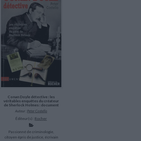
LITTÉRATURE DE VOYAGE
Dictionnaires Français
Histoire moderne
Relations et politiques
internationales
Dictionnaires Bilingues
Récits des voyageurs et des
Histoire contemporaine
explorateurs
Sécurité nationale - Défense
Langues universitaires -
BIOGRAPHIES HISTORIQUES
Dictionnaires et méthodes
ECOLOGIE - ENVIRONNEMENT
Biographies historiques
Méthodes Langues Grand public
Ecologie
Français langues étrangères
HISTOIRE - GÉNÉRALITÉS
Historiographie
Etudes historiques
Généalogie - Héraldique
Franc-maçonnerie
Conan Doyle détective : les
véritables enquêtes du créateur
de Sherlock Holmes : document
Auteur :
Peter Costello
Éditeur(s) :
Rocher
Passionné de criminologie,
citoyen épris de justice, écrivain