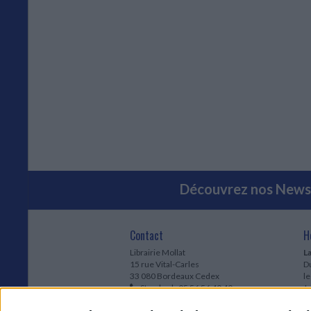
Découvrez nos Newsl
Contact
H
Librairie Mollat
La
15 rue Vital-Carles
Du
33 080 Bordeaux Cedex
l
Standard :
05 56 56 40 40
Jo
Service client mollat.com :
05 56 56 40
1e