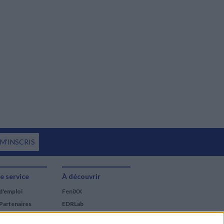
 M'INSCRIS
e service
À découvrir
d'emploi
FeniXX
Partenaires
EDRLab
RetroNews