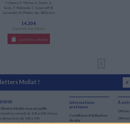
T. Henry, F. Thiriez, E. Denis, S.
Susic, F. Malouda, C. Gourcuff, B.
Lacombe, M. Platini, etc. ©Electre
...
14,20 €
Disponible chez l'éditeur
AJOUTER AU PANIER
1
etters Mollat !
JE
oraires
Informations
À votr
pratiques
 librairie Mollat vous accueille
Offres 
 lundi au samedi de 10h à 20h et tous
Conditions d'utilisation
es dimanches de 14h à 19h
Offres 
du site
urs fériés : de 11h à 19h* excepté le
Qui sommes-nous
r mai, le 25 décembre et le 1er janvier