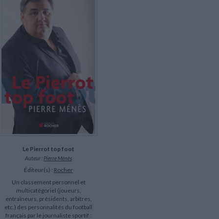
LITTÉRATURE DE VOYAGE
Dictionnaires Français
Histoire moderne
Relations et politiques
internationales
Dictionnaires Bilingues
Récits des voyageurs et des
Histoire contemporaine
explorateurs
Sécurité nationale - Défense
Langues universitaires -
BIOGRAPHIES HISTORIQUES
Dictionnaires et méthodes
ECOLOGIE - ENVIRONNEMENT
Biographies historiques
Méthodes Langues Grand public
Ecologie
Français langues étrangères
HISTOIRE - GÉNÉRALITÉS
Historiographie
Etudes historiques
Généalogie - Héraldique
Franc-maçonnerie
Le Pierrot top foot
Auteur :
Pierre Ménès
Éditeur(s) :
Rocher
Un classement personnel et
multicatégoriel (joueurs,
entraîneurs, présidents, arbitres,
etc.) des personnalités du football
français par le journaliste sportif :