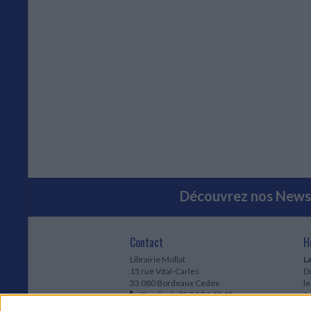
Découvrez nos Newsl
Contact
H
Librairie Mollat
La
15 rue Vital-Carles
Du
33 080 Bordeaux Cedex
l
Standard :
05 56 56 40 40
Jo
Service client mollat.com :
05 56 56 40
1e