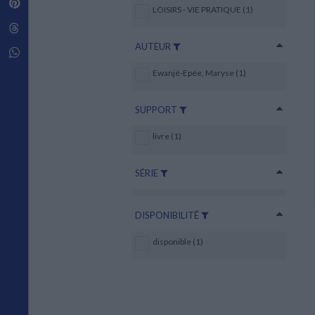
Pinterest
Techniques de construction
LOISIRS - VIE PRATIQUE (1)
SCIENCE FICTION ET FANTASY
Vie familiale
Disciplines paramédicales
Matériaux de l’architecture
Littérature SF et Fantasy
Threads
Ouvrages Généraux
Urbanisme
SOCIOLOGIE
AUTEUR
Sociologie générale
Whatsapp
Travail social
Ewanjé-Epée, Maryse (1)
Santé et société
ETHNOLOGIE
SUPPORT
Anthropologie
Ethnologie par pays
livre (1)
SÉRIE
DISPONIBILITÉ
disponible (1)