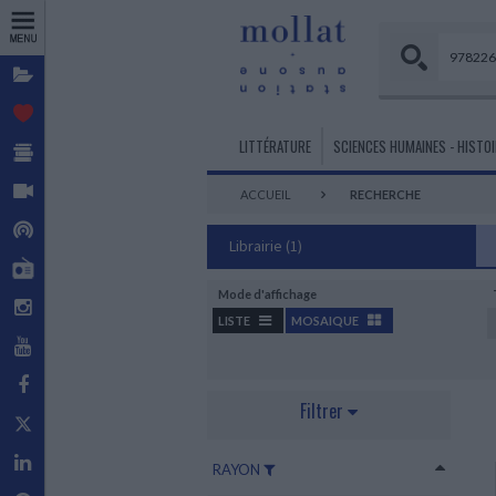
Dossiers
Coups de
cœur
Sélections de
LITTÉRATURE
SCIENCES HUMAINES - HISTOI
livres
Vidéos
ACCUEIL
RECHERCHE
LITTÉRATURE FRANÇAISE ET
PHILOSOPHIE
BEAUX-ARTS
MES HISTOIRES
BANDES DESSINÉES - COMICS
TOURISME
ECONOMIE
INFORMATIQUE
FRANCOPHONE
- MANGAS
Podcasts
Philosophie générale
Histoire de l’art
Petite enfance
Cartographie
Sciences économiques
Informatique, réseaux et internet
Librairie
(1)
Littérature en langue française
Ecrits sur la BD - Techniques
Philosophie des Sciences
Art et grandes civilisations
De 3 à 6 ans
Guides de voyage
Mollat Radio
ADMINISTRATION
SCIENCES - TECHNIQUES
BD adulte
Peinture - Sculpture - Dessin
De 6 à 12 ans
Beaux livres pays et voyages
D'ENTREPRISE
LITTÉRATURE ÉTRANGÈRE
PSYCHANALYSE -
Mathématiques
Mode d'affichage
BD Jeunesse
Art contemporain
Livres en VO de 3 à 12 ans
Guides France
Instagram
PSYCHOLOGIE
Littérature pays étrangers
Gestion d'entreprise
Sciences de la Vie et de la Terre
LISTE
MOSAIQUE
Indépendants
Techniques d’art
Romans premières lectures
Psychanalyse
Management
SPORTS
Chimie
YouTube
Mangas
Romans 10 à 14 ans
LITTÉRATURE ROMANESQUE,
Psychologie
Marketing - Communication
ARCHITECTURE
Sports et leurs pratiques
Physique
Humour BD
HISTORIQUE, TERROIR
Facebook
Psychologie de l'enfant et de
Concours - Culture générale
DOCUMENTAIRES
Histoire de l'architecture
Sports plein air
Comics
Littérature romanesque, historique
MÉDECINE
l'adolescent
Filtrer
Ecrits sur l’architecture
Documentaires petite enfance
Sports mécaniques
et autres
Para BD
X - Twitter
Sciences Fondamentales
Thérapies
Monographies d’architectes
Documentaires de 3 à 6 ans
Pratique de la Médecine
Troubles du comportement et de la
ROMANS POLICIERS
Réalisations
Documentaires de 6 à 9 ans
Linkedin
personnalité
RAYON
Spécialités Médico-Chirurgicales
Polar
Architecture écologique
Documentaires de 9 à 12 ans
Questions de Psychologie
Autres spécialités