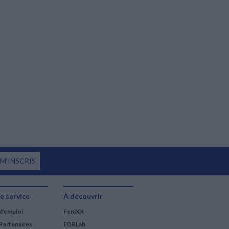
 M'INSCRIS
e service
À découvrir
d'emploi
FeniXX
Partenaires
EDRLab