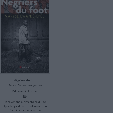
LITTÉRATURE DE VOYAGE
Dictionnaires Français
Histoire moderne
Relations et politiques
internationales
Dictionnaires Bilingues
Récits des voyageurs et des
Histoire contemporaine
explorateurs
Sécurité nationale - Défense
Langues universitaires -
BIOGRAPHIES HISTORIQUES
Dictionnaires et méthodes
ECOLOGIE - ENVIRONNEMENT
Biographies historiques
Méthodes Langues Grand public
Ecologie
Français langues étrangères
HISTOIRE - GÉNÉRALITÉS
Historiographie
Etudes historiques
Généalogie - Héraldique
Franc-maçonnerie
Négriers du foot
Auteur :
Maryse Ewanjé-Epée
Éditeur(s) :
Rocher
En revenant sur l'histoire d'Edel
Apoula, gardien de but arménien
d'origine camerounaise,