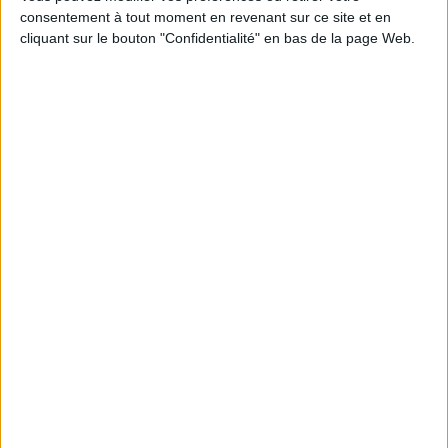
consentement à tout moment en revenant sur ce site et en
Découvrez nos Newsletters Mollat !
cliquant sur le bouton "Confidentialité" en bas de la page Web.
JE M'INSCRIS
Informations pratiques
Conditions d'utilisation du site
Qui sommes-nous
Mentions Légales
Frais de port & Livraison
Conditions Générales de Vente
À votre service
Offres d'emploi
Offres Partenaires
À découvrir
FeniXX