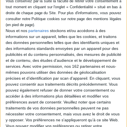
Poèmes : appoggiatures,
SÉRIE
paraprosodies
Auteur :
Jean Cocteau
Éditeur(s) :
Rocher
DISPONIBILITÉ
"La haine que les poètes
Nous et nos
partenaires
stockons et/ou accédons à des
inspirent est si grande qu'on
disponible (1)
informations sur un appareil, telles que les cookies, et traitons
les ligote sur des espèces de
roues carrées et qu'on les
des données personnelles telles que des identifiants uniques et
lâche en haut de pentes
des informations standards envoyées par un appareil pour des
aboutissant à des fosses
publicités et du contenu personnalisés, des mesures de publicité
pleines d'animaux féroces...
et de contenu, des études d'audience et le développement de
Par chance on ne m'accusait
pas d'être poète. Mais
services.
Avec votre permission, nos 162 partenaires et nous-
j'observai qu'un des juges...
mêmes pouvons utiliser des données de géolocalisation
13,20 €
précises et d’identification par scan d'appareil. En cliquant, vous
Disponible chez l'éditeur
pouvez consentir aux traitements décrits précédemment. Vous
pouvez également refuser de donner votre consentement ou
AJOUTER AU PANIER
accéder à des informations plus détaillées et modifier vos
préférences avant de consentir.
Veuillez noter que certains
traitements de vos données personnelles peuvent ne pas
nécessiter votre consentement, mais vous avez le droit de vous
1
y opposer. Vos préférences ne s'appliqueront qu’à ce site Web.
Vous pouvez modifier vos préférences ou retirer votre