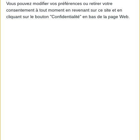
1
Vous pouvez modifier vos préférences ou retirer votre
consentement à tout moment en revenant sur ce site et en
cliquant sur le bouton "Confidentialité" en bas de la page Web.
Découvrez nos Newsletters Mollat !
JE M'INSCRIS
Informations pratiques
Conditions d'utilisation du site
Qui sommes-nous
Mentions Légales
Frais de port & Livraison
Conditions Générales de Vente
À votre service
Offres d'emploi
Offres Partenaires