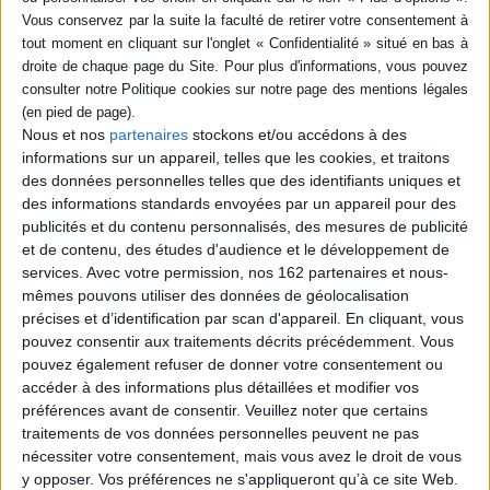
SÉRIE
DISPONIBILITÉ
Carton rouge pour les
Bleus
Nous et nos
partenaires
stockons et/ou accédons à des
epuise (1)
Auteur :
Pierre Ménès
informations sur un appareil, telles que les cookies, et traitons
Éditeur(s) :
Rocher
des données personnelles telles que des identifiants uniques et
Défaite, mutinerie, honte,
des informations standards envoyées par un appareil pour des
etc. Selon P. Ménès, durant
publicités et du contenu personnalisés, des mesures de publicité
la Coupe du monde 2010,
et de contenu, des études d'audience et le développement de
l'équipe de France, à la
services.
Avec votre permission, nos 162 partenaires et nous-
dérive et sous la conduite
d'un entraîneur et de
mêmes pouvons utiliser des données de géolocalisation
dirigeants discrédités, a
précises et d’identification par scan d'appareil. En cliquant, vous
déshonoré ses couleurs.
pouvez consentir aux traitements décrits précédemment. Vous
Chronique au jour le jour de
pouvez également refuser de donner votre consentement ou
cette tragi-comédie
accéder à des informations plus détaillées et modifier vos
devenue affaire...
13,20 €
préférences avant de consentir.
Veuillez noter que certains
Indisponible
traitements de vos données personnelles peuvent ne pas
nécessiter votre consentement, mais vous avez le droit de vous
y opposer. Vos préférences ne s'appliqueront qu’à ce site Web.