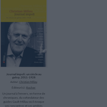
LITTÉRATURE DE VOYAGE
Dictionnaires Français
Histoire moderne
Relations et politiques
internationales
Dictionnaires Bilingues
Récits des voyageurs et des
Histoire contemporaine
explorateurs
Sécurité nationale - Défense
Langues universitaires -
BIOGRAPHIES HISTORIQUES
Dictionnaires et méthodes
ECOLOGIE - ENVIRONNEMENT
Biographies historiques
Méthodes Langues Grand public
Ecologie
Français langues étrangères
HISTOIRE - GÉNÉRALITÉS
Historiographie
Etudes historiques
Généalogie - Héraldique
Franc-maçonnerie
Journal impoli : un siècle au
galop, 2011-1928
Auteur :
Christian Millau
Éditeur(s) :
Rocher
Un journal à l'envers, en forme de
chroniques, du cofondateur des
guides Gault-Millau où il évoque
ses rencontres et ses amitiés