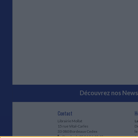
Découvrez nos Newsl
Contact
H
Librairie Mollat
La
15 rue Vital-Carles
Du
33 080 Bordeaux Cedex
l
Standard :
05 56 56 40 40
Jo