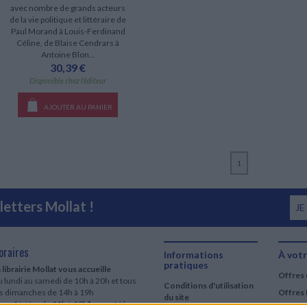
avec nombre de grands acteurs
de la vie politique et littéraire de
Paul Morand à Louis-Ferdinand
Céline, de Blaise Cendrars à
Antoine Blon...
30,39 €
Disponible chez l'éditeur
AJOUTER AU PANIER
1
etters Mollat !
JE
oraires
Informations
À votr
pratiques
 librairie Mollat vous accueille
Offres 
 lundi au samedi de 10h à 20h et tous
Conditions d'utilisation
es dimanches de 14h à 19h
Offres 
du site
urs fériés : de 11h à 19h* excepté le