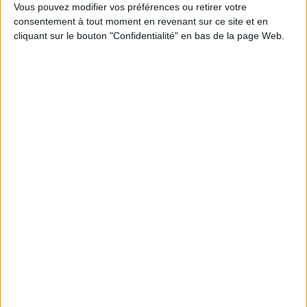
1
Vous pouvez modifier vos préférences ou retirer votre
consentement à tout moment en revenant sur ce site et en
cliquant sur le bouton "Confidentialité" en bas de la page Web.
Découvrez nos Newsletters Mollat !
JE M'INSCRIS
Informations pratiques
Conditions d'utilisation du site
Qui sommes-nous
Mentions Légales
Frais de port & Livraison
Conditions Générales de Vente
À votre service
Offres d'emploi
Offres Partenaires