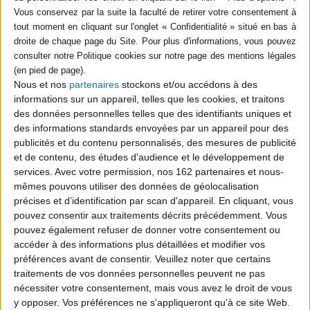
SÉRIE
DISPONIBILITÉ
Le jeu avec le mort : la
Nous et nos
partenaires
stockons et/ou accédons à des
disponible (1)
méthode Lebel
informations sur un appareil, telles que les cookies, et traitons
Auteur :
Michel Lebel
des données personnelles telles que des identifiants uniques et
Éditeur(s) :
Rocher
des informations standards envoyées par un appareil pour des
Destinée à tous les joueurs,
publicités et du contenu personnalisés, des mesures de publicité
cette méthode
et de contenu, des études d'audience et le développement de
d'enseignement du jeu avec
le mort expose les bases, la
services.
Avec votre permission, nos 162 partenaires et nous-
technique et des étapes
mêmes pouvons utiliser des données de géolocalisation
pour progresser
précises et d’identification par scan d'appareil. En cliquant, vous
rapidement. ©Electre 2026
pouvez consentir aux traitements décrits précédemment. Vous
24,30 €
pouvez également refuser de donner votre consentement ou
Disponible chez l'éditeur
accéder à des informations plus détaillées et modifier vos
AJOUTER AU PANIER
préférences avant de consentir.
Veuillez noter que certains
traitements de vos données personnelles peuvent ne pas
nécessiter votre consentement, mais vous avez le droit de vous
y opposer. Vos préférences ne s'appliqueront qu’à ce site Web.