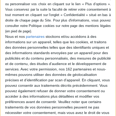
livre (1)
SÉRIE
Mon parcours du
DISPONIBILITÉ
combattant
Nous et nos
partenaires
stockons et/ou accédons à des
Auteur :
Mathieu Valbuena
disponible (1)
informations sur un appareil, telles que les cookies, et traitons
Éditeur(s) :
Rocher
des données personnelles telles que des identifiants uniques et
Autobiographie du joueur de
des informations standards envoyées par un appareil pour des
football qui retrace son
parcours, depuis son
publicités et du contenu personnalisés, des mesures de publicité
intégration à l'école des
et de contenu, des études d'audience et le développement de
Girondins de Bordeaux et
services.
Avec votre permission, nos 162 partenaires et nous-
son passage par l'OM,
mêmes pouvons utiliser des données de géolocalisation
jusqu'à la Coupe du monde
précises et d’identification par scan d'appareil. En cliquant, vous
en Afrique du Sud. Le récit
est émaillé de témoignages
pouvez consentir aux traitements décrits précédemment. Vous
de nombreuses
pouvez également refuser de donner votre consentement ou
personnalités du sport : ...
accéder à des informations plus détaillées et modifier vos
17,30 €
préférences avant de consentir.
Veuillez noter que certains
Disponible chez l'éditeur
traitements de vos données personnelles peuvent ne pas
nécessiter votre consentement, mais vous avez le droit de vous
AJOUTER AU PANIER