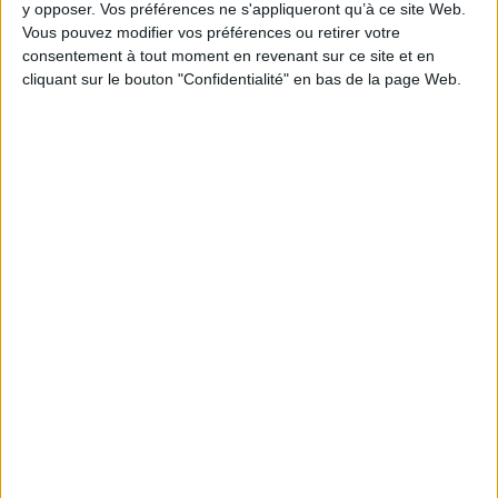
y opposer. Vos préférences ne s'appliqueront qu’à ce site Web.
Vous pouvez modifier vos préférences ou retirer votre
consentement à tout moment en revenant sur ce site et en
cliquant sur le bouton "Confidentialité" en bas de la page Web.
1
Découvrez nos Newsletters Mollat !
JE M'INSCRIS
Informations pratiques
Conditions d'utilisation du site
Qui sommes-nous
Mentions Légales
Frais de port & Livraison
Conditions Générales de Vente
À votre service