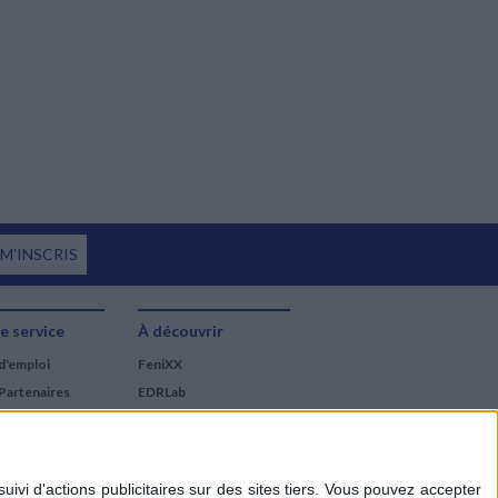
 M'INSCRIS
e service
À découvrir
d'emploi
FeniXX
Partenaires
EDRLab
RetroNews
BnF : portail des métiers
du livre
Cercle de la librairie