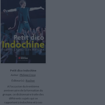
LITTÉRATURE DE VOYAGE
Dictionnaires Français
Histoire moderne
Relations et politiques
internationales
Dictionnaires Bilingues
Récits des voyageurs et des
Histoire contemporaine
explorateurs
Sécurité nationale - Défense
Langues universitaires -
BIOGRAPHIES HISTORIQUES
Dictionnaires et méthodes
ECOLOGIE - ENVIRONNEMENT
Biographies historiques
Méthodes Langues Grand public
Ecologie
Français langues étrangères
HISTOIRE - GÉNÉRALITÉS
Historiographie
Etudes historiques
Généalogie - Héraldique
Franc-maçonnerie
Petit dico Indochine
Auteur :
Philippe Crocq
Éditeur(s) :
Rocher
A l'occasion du trentième
anniversaire de la formation du
groupe, ce dictionnaire traite des
différents sujets qui se
rapportent à Indochine et à ses