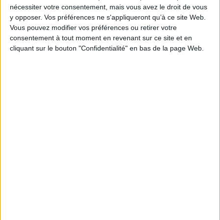
6,90 €
nécessiter votre consentement, mais vous avez le droit de vous
En stock *
y opposer. Vos préférences ne s'appliqueront qu’à ce site Web.
*stock limité
Vous pouvez modifier vos préférences ou retirer votre
consentement à tout moment en revenant sur ce site et en
AJOUTER AU PANIER
cliquant sur le bouton "Confidentialité" en bas de la page Web.
1
Découvrez nos Newsletters Mollat !
JE M'INSCRIS
Informations pratiques
Conditions d'utilisation du site
Qui sommes-nous
Mentions Légales
Frais de port & Livraison