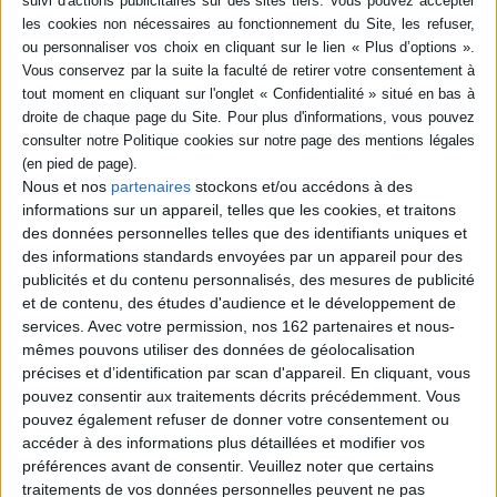
SÉRIE
DISPONIBILITÉ
disponible (1)
Le miam-ô-fruit : le guide du
Nous et nos
partenaires
stockons et/ou accédons à des
miammeur
informations sur un appareil, telles que les cookies, et traitons
Auteur :
France Guillain
des données personnelles telles que des identifiants uniques et
Éditeur(s) :
Rocher
des informations standards envoyées par un appareil pour des
Recettes diététiques et
publicités et du contenu personnalisés, des mesures de publicité
énergétiques à base de
et de contenu, des études d'audience et le développement de
fruits, huiles végétales et
services.
Avec votre permission, nos 162 partenaires et nous-
oléagineux. Ces plats
peuvent être dégustés en
mêmes pouvons utiliser des données de géolocalisation
morceaux ou être
précises et d’identification par scan d'appareil. En cliquant, vous
transformés en smoothie.
pouvez consentir aux traitements décrits précédemment. Vous
Ils s’adaptent
pouvez également refuser de donner votre consentement ou
particulièrement au petit
accéder à des informations plus détaillées et modifier vos
déjeuner car ils évitent les
fringales et fournissent
préférences avant de consentir.
Veuillez noter que certains
beaucoup...
traitements de vos données personnelles peuvent ne pas