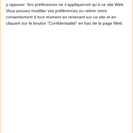
AJOUTER AU PANIER
y opposer. Vos préférences ne s'appliqueront qu’à ce site Web.
Vous pouvez modifier vos préférences ou retirer votre
consentement à tout moment en revenant sur ce site et en
cliquant sur le bouton "Confidentialité" en bas de la page Web.
1
Découvrez nos Newsletters Mollat !
JE M'INSCRIS
Informations pratiques
Conditions d'utilisation du site
Qui sommes-nous
Mentions Légales
Frais de port & Livraison
Conditions Générales de Vente
À votre service