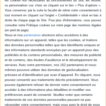
livre (1)
SÉRIE
Israël contre le Hezbollah :
chronique d'une défaite
annoncée (12 juillet-14
août 2006)
DISPONIBILITÉ
Nous et nos
partenaires
stockons et/ou accédons à des
Auteur :
Michel Goya
informations sur un appareil, telles que les cookies, et traitons
disponible (1)
Éditeur(s) :
Rocher
des données personnelles telles que des identifiants uniques et
des informations standards envoyées par un appareil pour des
Une analyse du conflit entre
Israël et le Hezbollah au sud
publicités et du contenu personnalisés, des mesures de publicité
du Liban en 2006, qui a
et de contenu, des études d'audience et le développement de
abouti à plus de 1.000 morts,
services.
Avec votre permission, nos 162 partenaires et nous-
à la destruction des
mêmes pouvons utiliser des données de géolocalisation
infrastructures du pays, à
une marée noire en
précises et d’identification par scan d'appareil. En cliquant, vous
Méditerranée et à des
pouvez consentir aux traitements décrits précédemment. Vous
opérations qualifiées de
pouvez également refuser de donner votre consentement ou
crimes de guerre par
accéder à des informations plus détaillées et modifier vos
Amnesty Internation...
16,90 €
préférences avant de consentir.
Veuillez noter que certains
traitements de vos données personnelles peuvent ne pas
Disponible chez l'éditeur
nécessiter votre consentement, mais vous avez le droit de vous