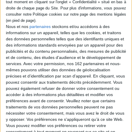
livre (1)
Gueules de chefs
SÉRIE
Auteur :
Jean Cormier
Nous et nos
partenaires
stockons et/ou accédons à des
informations sur un appareil, telles que les cookies, et traitons
Éditeur(s) :
Rocher
des données personnelles telles que des identifiants uniques et
Portraits de quinze chefs
DISPONIBILITÉ
des informations standards envoyées par un appareil pour des
cuisiniers : I. Aïzpitarte, P.
Cazals, H. Darroze, G. Savoy,
publicités et du contenu personnalisés, des mesures de publicité
disponible (1)
etc. ©Electre 2026
et de contenu, des études d'audience et le développement de
19,00 €
services.
Avec votre permission, nos 162 partenaires et nous-
Disponible chez l'éditeur
mêmes pouvons utiliser des données de géolocalisation
précises et d’identification par scan d'appareil. En cliquant, vous
AJOUTER AU PANIER
pouvez consentir aux traitements décrits précédemment. Vous
pouvez également refuser de donner votre consentement ou
accéder à des informations plus détaillées et modifier vos
préférences avant de consentir.
Veuillez noter que certains
1
traitements de vos données personnelles peuvent ne pas
nécessiter votre consentement, mais vous avez le droit de vous
y opposer. Vos préférences ne s'appliqueront qu’à ce site Web.
Découvrez nos Newsletters Mollat !
Vous pouvez modifier vos préférences ou retirer votre
consentement à tout moment en revenant sur ce site et en