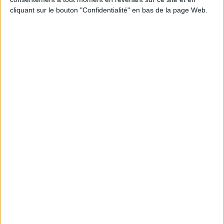
JE M'INSCRIS
cliquant sur le bouton "Confidentialité" en bas de la page Web.
Informations pratiques
Conditions d'utilisation du site
Qui sommes-nous
Mentions Légales
Frais de port & Livraison
Conditions Générales de Vente
À votre service
Offres d'emploi
Offres Partenaires
À découvrir
FeniXX
EDRLab
RetroNews