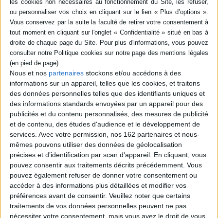
livre (1)
SÉRIE
Les Sioux des plaines face
au colonialisme : de Lewis et
Clark à Wounded Knee :
DISPONIBILITÉ
Nous et nos
partenaires
stockons et/ou accédons à des
1804-1890
informations sur un appareil, telles que les cookies, et traitons
Auteur :
Jeffrey Ostler
disponible (1)
des données personnelles telles que des identifiants uniques et
Éditeur(s) :
Rocher
des informations standards envoyées par un appareil pour des
Retour sur les processus de
publicités et du contenu personnalisés, des mesures de publicité
colonisation des terres des
et de contenu, des études d'audience et le développement de
Sioux lakotas par les Euros-
Américains tout au long du
services.
Avec votre permission, nos 162 partenaires et nous-
XIXe siècle, de l'expédition
mêmes pouvons utiliser des données de géolocalisation
de Lewis et Clark en 1804 au
précises et d’identification par scan d'appareil. En cliquant, vous
massacre de Wounded
pouvez consentir aux traitements décrits précédemment. Vous
Knee, quelques jours après
le meurtre de Sitting Bull, en
pouvez également refuser de donner votre consentement ou
1890. ©Electre 2026
accéder à des informations plus détaillées et modifier vos
24,00 €
préférences avant de consentir.
Veuillez noter que certains
En stock *
traitements de vos données personnelles peuvent ne pas
*stock limité
nécessiter votre consentement, mais vous avez le droit de vous