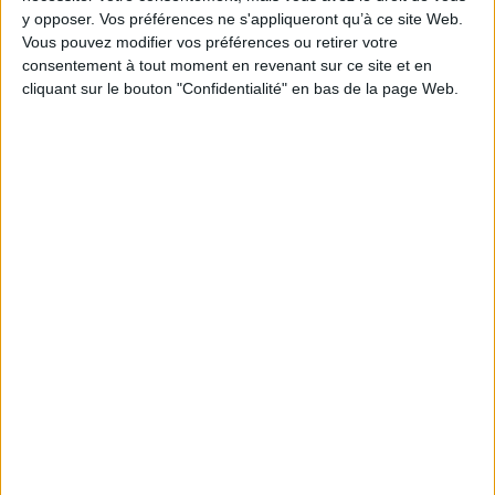
y opposer. Vos préférences ne s'appliqueront qu’à ce site Web.
AJOUTER AU PANIER
Vous pouvez modifier vos préférences ou retirer votre
consentement à tout moment en revenant sur ce site et en
cliquant sur le bouton "Confidentialité" en bas de la page Web.
1
Découvrez nos Newsletters Mollat !
JE M'INSCRIS
Informations pratiques
Conditions d'utilisation du site
Qui sommes-nous
Mentions Légales
Frais de port & Livraison
Conditions Générales de Vente