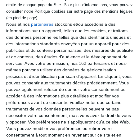
50 tubes de Johnny Hallyday
SÉRIE
Auteur :
Fabien Lecoeuvre
Éditeur(s) :
Rocher
Nous et nos
partenaires
stockons et/ou accédons à des
L'histoire des plus grands
DISPONIBILITÉ
succès du chanteur à travers
informations sur un appareil, telles que les cookies, et traitons
des anecdotes et des
des données personnelles telles que des identifiants uniques et
disponible (1)
informations insolites.
des informations standards envoyées par un appareil pour des
©Electre 2026
publicités et du contenu personnalisés, des mesures de publicité
12,90 €
et de contenu, des études d'audience et le développement de
Disponible chez l'éditeur
services.
Avec votre permission, nos 162 partenaires et nous-
mêmes pouvons utiliser des données de géolocalisation
AJOUTER AU PANIER
précises et d’identification par scan d'appareil. En cliquant, vous
pouvez consentir aux traitements décrits précédemment. Vous
pouvez également refuser de donner votre consentement ou
1
accéder à des informations plus détaillées et modifier vos
préférences avant de consentir.
Veuillez noter que certains
traitements de vos données personnelles peuvent ne pas
Découvrez nos Newsletters Mollat !
nécessiter votre consentement, mais vous avez le droit de vous
y opposer. Vos préférences ne s'appliqueront qu’à ce site Web.
Vous pouvez modifier vos préférences ou retirer votre
JE M'INSCRIS
consentement à tout moment en revenant sur ce site et en