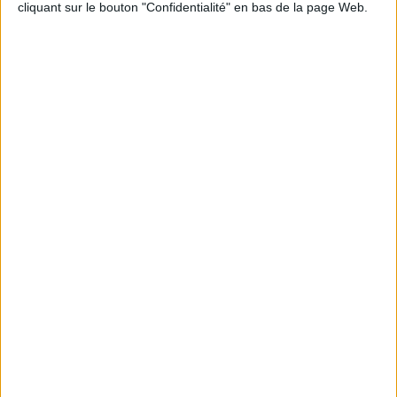
cliquant sur le bouton "Confidentialité" en bas de la page Web.
Informations pratiques
Conditions d'utilisation du site
Qui sommes-nous
Mentions Légales
Frais de port & Livraison
Conditions Générales de Vente
À votre service
Offres d'emploi
Offres Partenaires
À découvrir
FeniXX
EDRLab
RetroNews
BnF : portail des métiers du livre
Cercle de la librairie