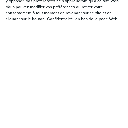
y opposer. Vos préférences ne s'appliqueront qu’à ce site Web.
Vous pouvez modifier vos préférences ou retirer votre
consentement à tout moment en revenant sur ce site et en
1
cliquant sur le bouton "Confidentialité" en bas de la page Web.
Découvrez nos Newsletters Mollat !
JE M'INSCRIS
Informations pratiques
Conditions d'utilisation du site
Qui sommes-nous
Mentions Légales
Frais de port & Livraison
Conditions Générales de Vente
À votre service
Offres d'emploi