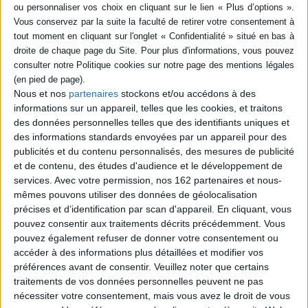
SÉRIE
DISPONIBILITÉ
Emmanuel : le faux
prophète : ce que cache la
révolution Macron
disponible (1)
Nous et nos
partenaires
stockons et/ou accédons à des
Auteur :
Julien Aubert
informations sur un appareil, telles que les cookies, et traitons
Éditeur(s) :
Rocher
des données personnelles telles que des identifiants uniques et
L'auteur, condisciple d'E.
des informations standards envoyées par un appareil pour des
Macron à l'ENA et député LR
publicités et du contenu personnalisés, des mesures de publicité
du Vaucluse, déconstruit la
et de contenu, des études d'audience et le développement de
doxa progressiste du chef de
l'Etat. Il fait un portrait au
services.
Avec votre permission, nos 162 partenaires et nous-
vitriol du président de la
mêmes pouvons utiliser des données de géolocalisation
République qu'il dépeint
précises et d’identification par scan d'appareil. En cliquant, vous
comme un pragmatique et
pouvez consentir aux traitements décrits précédemment. Vous
un opportuniste. Il juge
l'action de ce dernier ...
pouvez également refuser de donner votre consentement ou
15,90 €
accéder à des informations plus détaillées et modifier vos
Disponible chez l'éditeur
préférences avant de consentir.
Veuillez noter que certains
traitements de vos données personnelles peuvent ne pas
AJOUTER AU PANIER
nécessiter votre consentement, mais vous avez le droit de vous